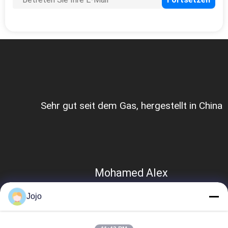
am der
Pn-Metalleildankbarkeit seit zum Te
r
die ausgezeichnete Zusammenarbe
eit,
Leistungsfähigkeit, Verantwortu
gkeit,
während der Aufnahme des Vertra
Installation halten auch instand
Herr Stmon Safnoski
Jojo