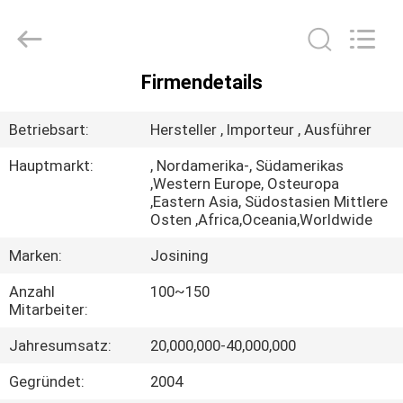
JoShining
Energy
&
Technology
Co.,Ltd.
All
Rights
Firmendetails
Reserved.
HEIM
Betriebsart:
Hersteller , Importeur , Ausführer
PRODUKTE
Hauptmarkt:
, Nordamerika-, Südamerikas
,Western Europe, Osteuropa
,Eastern Asia, Südostasien Mittlere
ÜBER
Osten ,Africa,Oceania,Worldwide
UNS
Marken:
Josining
Anzahl
100~150
WERKSBESICHTIGUNG
Mitarbeiter:
Jahresumsatz:
20,000,000-40,000,000
QUALITÄTSKONTROLLE
Gegründet:
2004