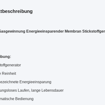
tbeschreibung
Gasgewinnung Energieeinsparender Membran Stickstoffgen
ibung:
stoffgenerator
e Reinheit
gezeichnete Energieeinsparung
bungsloses Laufen, lange Lebensdauer
omatische Bedienung