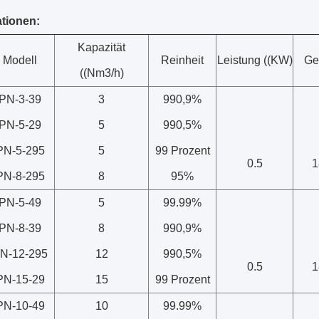
ationen:
Kapazität
Modell
Reinheit
Leistung ((KW)
Ge
((Nm3/h)
PN-3-39
3
990,9%
PN-5-29
5
990,5%
PN-5-295
5
99 Prozent
0.5
1
PN-8-295
8
95%
PN-5-49
5
99.99%
PN-8-39
8
990,9%
N-12-295
12
990,5%
0.5
1
PN-15-29
15
99 Prozent
PN-10-49
10
99.99%