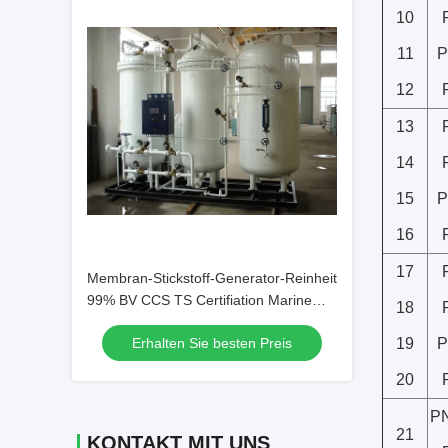
10
11
P
12
13
14
15
P
16
17
Membran-Stickstoff-Generator-Reinheit
99% BV CCS TS Certifiation Marine
18
Industry
Erhalten Sie besten Preis
19
P
20
PN
21
KONTAKT MIT UNS