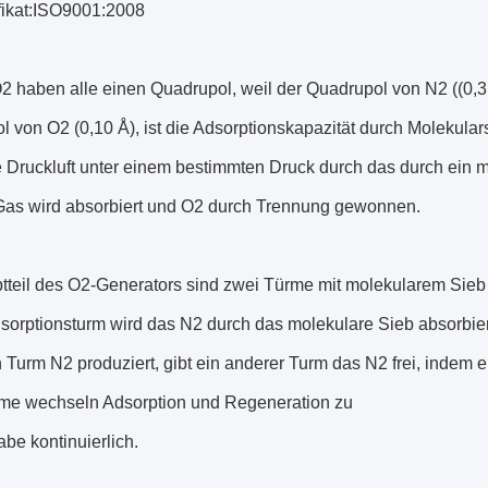
ifikat:ISO9001:2008
 haben alle einen Quadrupol, weil der Quadrupol von N2 ((0,31 
 von O2 (0,10 Å), ist die Adsorptionskapazität durch Molekular
Druckluft unter einem bestimmten Druck durch das durch ein mol
as wird absorbiert und O2 durch Trennung gewonnen.
teil des O2-Generators sind zwei Türme mit molekularem Sieb g
sorptionsturm wird das N2 durch das molekulare Sieb absorbier
Turm N2 produziert, gibt ein anderer Turm das N2 frei, indem e
me wechseln Adsorption und Regeneration zu
be kontinuierlich.