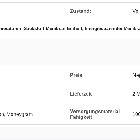
Zustand:
Vol
,
,
eneratoren
Stickstoff-Membran-Einheit
Energiesparender Membra
Preis
Neg
i
Lieferzeit
2 
Versorgungsmaterial-
ion, Moneygram
10
Fähigkeit