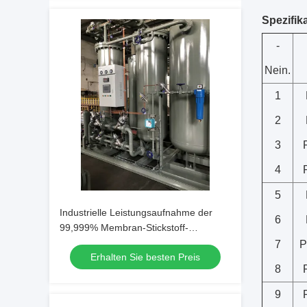
Spezifik
-
Nein.
1
2
3
4
5
Industrielle Leistungsaufnahme der
6
99,999% Membran-Stickstoff-
Generator-geringen Energie
7
P
Erhalten Sie besten Preis
8
9