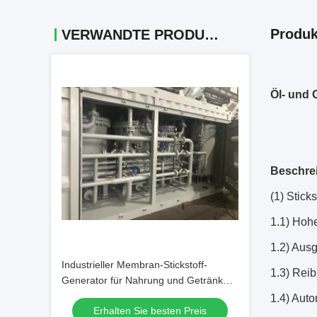
Produk
VERWANDTE PRODUKTE
Öl- und 
Beschre
(1) Stick
1.1) Hoh
1.2) Aus
Industrieller Membran-Stickstoff-
1.3) Rei
Generator für Nahrung und Getränk
220V/50Hz
1.4) Aut
Erhalten Sie besten Preis