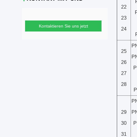
22
23
Kontaktieren Sie uns jetzt
24
PN
25
PN
26
P
27
28
P
PN
29
PN
30
P
31