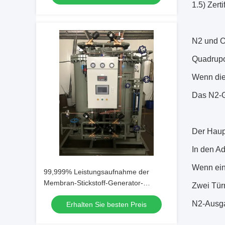
1.5) Zert
N2 und O2
Quadrupol
Wenn die 
Das N2-G
Der Haupt
In den Ad
Wenn ein 
99,999% Leistungsaufnahme der
Membran-Stickstoff-Generator-
Zwei Tür
geringen Energie
N2-Ausga
Erhalten Sie besten Preis