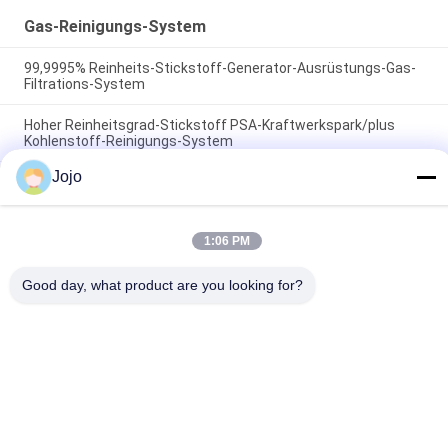
Gas-Reinigungs-System
99,9995% Reinheits-Stickstoff-Generator-Ausrüstungs-Gas-
Filtrations-System
Hoher Reinheitsgrad-Stickstoff PSA-Kraftwerkspark/plus
Kohlenstoff-Reinigungs-System
Jojo
Salmiakgeist-Cracker-Einheits-Gas-Reinigungs-System für
Wärmebehandlung
1:06 PM
Beliebte Kategorien
Alle
Good day, what product are you looking for?
Psa-Stickstoff-
VSA-
Generator
SAUERSTOFFGENERATOR
VPSA-Sauerstoff-
PSA-
Generator
Sauerstoffgenerator
Membran-
Drucksauerstoffkammer