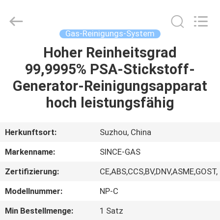
JoShining
Energy
&
Technology
Co.,Ltd.
Gas-Reinigungs-System
All
Rights
Reserved.
Hoher Reinheitsgrad
HEIM
99,9995% PSA-Stickstoff-
PRODUKTE
Generator-Reinigungsapparat
hoch leistungsfähig
ÜBER
UNS
Herkunftsort:
Suzhou, China
Markenname:
SINCE-GAS
WERKSBESICHTIGUNG
Zertifizierung:
CE,ABS,CCS,BV,DNV,ASME,GOST,
QUALITÄTSKONTROLLE
Modellnummer:
NP-C
Min Bestellmenge:
1 Satz