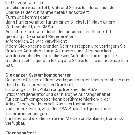
Im Prozess wird der
molekulare Sauerstoff, während Stickstoffflüsse aus der
Oberseite der Aufnahme heraus adsorbiert
Turm und kommt dann
dann Pufferbehälter für unreinen Stickstoff. Nach einem
Zeitabschnitt, der CMS in
Aufnahmeturm wird durch den adsorbierten Sauerstoff
gesättigt. Diesmal ist Regeneration
erforderlich. Es wird verwirklicht
indem Sie kondensierenden Schritt stoppen und verringern Sie
Druck im Aufnahmeturm. Aufnahme und Regeneration
werden wechselweise in die zwei Aufnahmetürme geleitet,
um den nachfolgenden Ertrag des Stickstoffes sicherzustellen
Gas.
Die ganzen Systemkomponenten:
Der ganze Stickstoffkraftwerkspark besteht hauptsächlich aus
dem Luftkompressor, der Druckluft
Empfänger, Filter, Abkühlungstrockner, der PSA-
Stickstoffgenerator und der nitrogne Auffangbehälter.
Für den Luftkompressor kann berühmte Marke wie der
Atlas Copco, der Ingersoll-Rand verfügbar sein
von unserer Firma, zum der PSA-Stickstoffgeneratoren
zusammenzubringen.
Für Filter sind die Elemente mit Marke von Hankison, Domnick
verfügbar.
Eigenschaften: