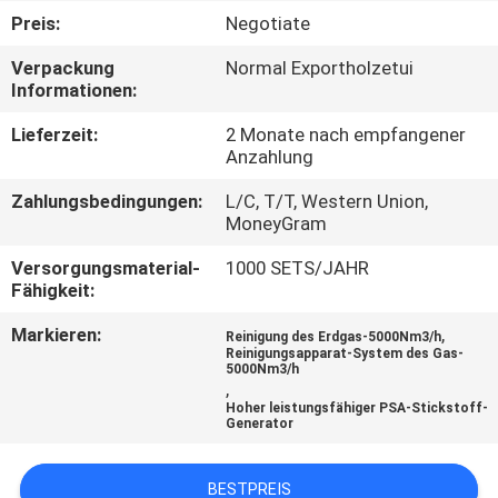
KONTAKT
Preis:
Negotiate
MIT
Verpackung
Normal Exportholzetui
UNS
Informationen:
Lieferzeit:
2 Monate nach empfangener
NACHRICHTEN
Anzahlung
Zahlungsbedingungen:
L/C, T/T, Western Union,
RECHTSSACHEN
MoneyGram
Versorgungsmaterial-
1000 SETS/JAHR
Fähigkeit:
ANGEBOT
ANFORDERN
Markieren:
,
Reinigung des Erdgas-5000Nm3/h
Reinigungsapparat-System des Gas-
5000Nm3/h
,
NEWS
Hoher leistungsfähiger PSA-Stickstoff-
Generator
SITEMAP
BESTPREIS