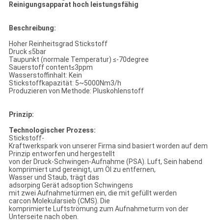
Reinigungsapparat hoch leistungsfähig
Beschreibung:
Hoher Reinheitsgrad Stickstoff
Druck ≤5bar
Taupunkt (normale Temperatur) ≤-70degree
Sauerstoff content≤3ppm
Wasserstoffinhalt: Kein
Stickstoffkapazität: 5~5000Nm3/h
Produzieren von Methode: Pluskohlenstoff
Prinzip:
Technologischer Prozess:
Stickstoff-
Kraftwerkspark von unserer Firma sind basiert worden auf dem
Prinzip entworfen und hergestellt
von der Druck-Schwingen-Aufnahme (PSA). Luft, Sein habend
komprimiert und gereinigt, um Öl zu entfernen,
Wasser und Staub, trägt das
adsorping Gerät adsoption Schwingens
mit zwei Aufnahmetürmen ein, die mit gefüllt werden
carcon Molekularsieb (CMS). Die
komprimierte Luftströmung zum Aufnahmeturm von der
Unterseite nach oben.