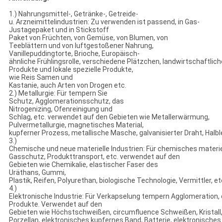
1.) Nahrungsmittel-, Getränke-, Getreide-
u. Arzneimittelindustrien: Zu verwenden ist passend, in Gas-
Justagepaket und in Stickstoff
Paket von Früchten, von Gemüse, von Blumen, von
Teeblättern und von luftgestoßener Nahrung,
Vanillepuddingtorte, Brioche, Europäisch-
ähnliche Frühlingsrolle, verschiedene Plätzchen, landwirtschaftlich
Produkte und lokale spezielle Produkte,
wie Reis Samen und
Kastanie, auch Arten von Drogen etc.
2.) Metallurgie: Für tempern Sie
Schutz, Agglomerationsschutz, das
Nitrogenizing, Ofenreinigung und
Schlag, etc. verwendet auf den Gebieten wie Metallerwärmung,
Pulvermetallurgie, magnetisches Material,
kupferner Prozess, metallische Masche, galvanisierter Draht, Halble
3.)
Chemische und neue materielle Industrien: Für chemisches materi
Gasschutz, Produkttransport, etc. verwendet auf den
Gebieten wie Chemikalie, elastischer Faser des
Uräthans, Gummi,
Plastik, Reifen, Polyurethan, biologische Technologie, Vermittler, et
4.)
Elektronische Industrie: Für Verkapselung tempern Agglomeration,
Produkte. Verwendet auf den
Gebieten wie Höchstschweißen, circumfluence Schweißen, Kristall, 
Porzellan, elektronisches kupfernes Band, Batterie, elektronisches