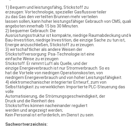
1) Bequem und leistungsfähig, Stickstoff zu
erzeugen: Vortechnologie, spezieller Gasflussverteiler
zu das Gas den verteilten Brunnen mehr verteilen
lassen sollen, kann hoher leistungsfähiger Gebrauch von CMS, quali
angeboten innerhalb 15 bis 30 Minuten.
2) bequemer Gebrauch: Die
Ausrüstungsstruktur ist kompakte, niedrige Raumabdeckung und k
Bau-Investition, niedrige Investition, die einzige Sache zu tun ist,
Energie anzuschließen, Stickstoff zu erzeugen.
3) wirtschaftlicher als andere Weisen der
Stickstoffversorgung: Psa-Technologie ist eine
einfache Weise zu erzeugen
Stickstoff. Er nimmt Luft als Quelle, und der
einzige Energieverbrauch ist nur Stromverbrauch. So es
hat die Vorteile von niedrigen Operationskosten, von
niedrigem Energieverbrauch und von hoher Leistungsfähigkeit.
4) elektromechanischer integrierter Entwurf, zum von
Selbsttätigkeit zu verwirklichen: Importierte PLC-Steuerung das
volle
Automatisierung, die Strömungsgeschwindigkeit, der
Druck und die Reinheit des
Stickstoffes können nacheinander reguliert
werden und angezeigt werden;
Kein Personal ist erforderlich, im Dienst zu sein.
Sachwortverzeichnis: