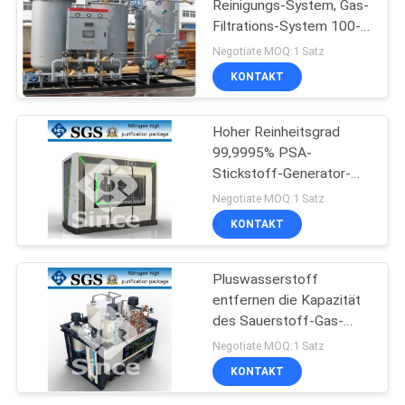
Reinigungs-System, Gas-
Filtrations-System 100-
5000Nm3/H
Negotiate MOQ:1 Satz
KONTAKT
Hoher Reinheitsgrad
99,9995% PSA-
Stickstoff-Generator-
Reinigungsapparat
Negotiate MOQ:1 Satz
hoch leistungsfähig
KONTAKT
Pluswasserstoff
entfernen die Kapazität
des Sauerstoff-Gas-
Reinigungs-System-100-
Negotiate MOQ:1 Satz
5000Nm3/H
KONTAKT