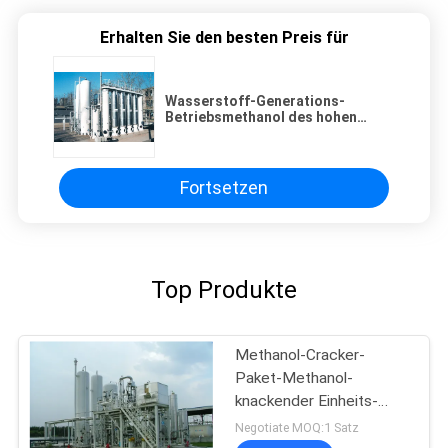
Erhalten Sie den besten Preis für
Wasserstoff-Generations-
Betriebsmethanol des hohen
Reinheitsgrad-H2 knackendes
CER/TUV Ceritificate
Fortsetzen
Top Produkte
Methanol-Cracker-
Paket-Methanol-
knackender Einheits-
niedriger Energieverbrauch
Negotiate MOQ:1 Satz