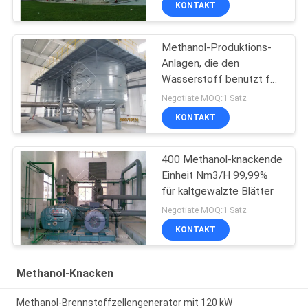
KONTAKT
Methanol-Produktions-
Anlagen, die den
Wasserstoff benutzt für
Stahlindustrie verbessern
Negotiate MOQ:1 Satz
KONTAKT
400 Methanol-knackende
Einheit Nm3/H 99,99%
für kaltgewalzte Blätter
Negotiate MOQ:1 Satz
KONTAKT
Methanol-Knacken
Methanol-Brennstoffzellengenerator mit 120 kW