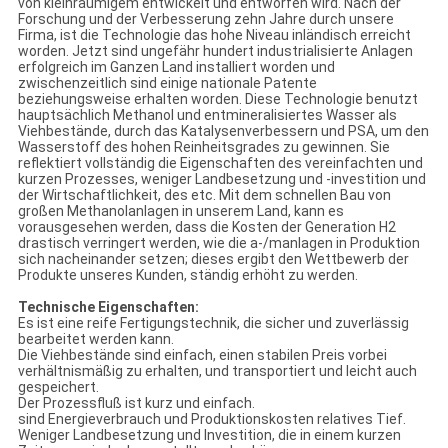
von kleinräumigem entwickelt und entworfen wird. Nach der
Forschung und der Verbesserung zehn Jahre durch unsere
Firma, ist die Technologie das hohe Niveau inländisch erreicht
worden. Jetzt sind ungefähr hundert industrialisierte Anlagen
erfolgreich im Ganzen Land installiert worden und
zwischenzeitlich sind einige nationale Patente
beziehungsweise erhalten worden. Diese Technologie benutzt
hauptsächlich Methanol und entmineralisiertes Wasser als
Viehbestände, durch das Katalysenverbessern und PSA, um den
Wasserstoff des hohen Reinheitsgrades zu gewinnen. Sie
reflektiert vollständig die Eigenschaften des vereinfachten und
kurzen Prozesses, weniger Landbesetzung und -investition und
der Wirtschaftlichkeit, des etc. Mit dem schnellen Bau von
großen Methanolanlagen in unserem Land, kann es
vorausgesehen werden, dass die Kosten der Generation H2
drastisch verringert werden, wie die a-/manlagen in Produktion
sich nacheinander setzen; dieses ergibt den Wettbewerb der
Produkte unseres Kunden, ständig erhöht zu werden.
Technische Eigenschaften:
Es ist eine reife Fertigungstechnik, die sicher und zuverlässig
bearbeitet werden kann.
Die Viehbestände sind einfach, einen stabilen Preis vorbei
verhältnismäßig zu erhalten, und transportiert und leicht auch
gespeichert.
Der Prozessfluß ist kurz und einfach.
sind Energieverbrauch und Produktionskosten relatives Tief.
Weniger Landbesetzung und Investition, die in einem kurzen