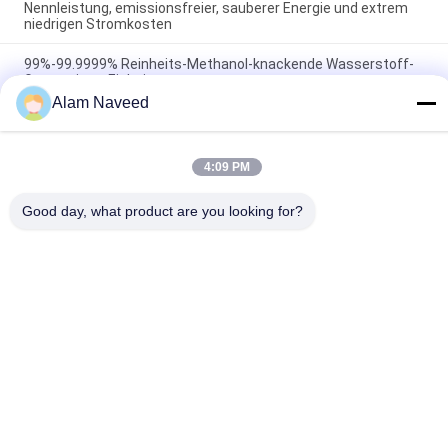
Nennleistung, emissionsfreier, sauberer Energie und extrem
niedrigen Stromkosten
99%-99.9999% Reinheits-Methanol-knackende Wasserstoff-
Generations-Einheit
Alam Naveed
Wasserstoff-Produktions-Methanol-knackendes System für
Bell-Art Ofen-Ausglühen
4:09 PM
Beliebte Kategorien
Alle
Good day, what product are you looking for?
Psa-Stickstoff-
VSA-
Generator
SAUERSTOFFGENERATOR
VPSA-Sauerstoff-
PSA-
Generator
Sauerstoffgenerator
Membran-
Drucksauerstoffkammer
Stickstoff-
Generator
Wasserstoff-
Ammoniak-Cracker