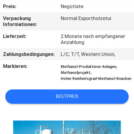
KONTAKT
Preis:
Negotiate
MIT
Verpackung
Normal Exportholzetui
UNS
Informationen:
Lieferzeit:
2 Monate nach empfangener
NACHRICHTEN
Anzahlung
Zahlungsbedingungen:
L/C, T/T, Western Union,
RECHTSSACHEN
Markieren:
,
Methanol-Produktions-Anlagen
,
Methanolprojekt
ANGEBOT
Hoher Reinheitsgrad-Methanol-Knacken
ANFORDERN
BESTPREIS
NEWS
SITEMAP