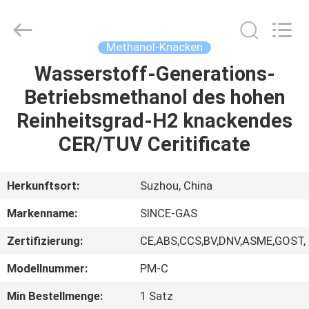
JoShining
Energy
&
Technology
Co.,Ltd.
Methanol-Knacken
All
Rights
Reserved.
Wasserstoff-Generations-
HEIM
Betriebsmethanol des hohen
PRODUKTE
Reinheitsgrad-H2 knackendes
CER/TUV Ceritificate
ÜBER
UNS
Herkunftsort:
Suzhou, China
Markenname:
SINCE-GAS
WERKSBESICHTIGUNG
Zertifizierung:
CE,ABS,CCS,BV,DNV,ASME,GOST,
QUALITÄTSKONTROLLE
Modellnummer:
PM-C
Min Bestellmenge:
1 Satz