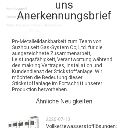
KONTAKT
uns
MIT
Anerkennungsbrief
UNS
NACHRICHTEN
Pn-Metalleildankbarkeit zum Team von
Suzhou seit Gas-System Co; Ltd. für die
ausgezeichnete Zusammenarbeit,
RECHTSSACHEN
Leistungsfähigkeit, Verantwortung während
des makring Vertrages, Installation und
Kundendienst der Stickstoffanlage. Wir
ANGEBOT
möchten die Bedeutung dieser
Stickstoffanlage im Fortschritt unserer
ANFORDERN
Produktion hervorheben.
Ähnliche Neuigkeiten
NEWS
2026-07-13
SITEMAP
Vollkettewasserstofflösungen: