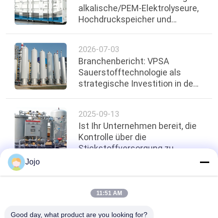
alkalische/PEM-Elektrolyseure,
Hochdruckspeicher und
DATENSCHUTZRICHTLINIE
Brennstoffzellenstapel
2026-07-03
Branchenbericht: VPSA
Sauerstofftechnologie als
strategische Investition in den
wichtigsten Sektoren Ghanas
2025-09-13
Ist Ihr Unternehmen bereit, die
Kontrolle über die
Stickstoffversorgung zu
übernehmen?
Jojo
oben
11:51 AM
Good day, what product are you looking for?