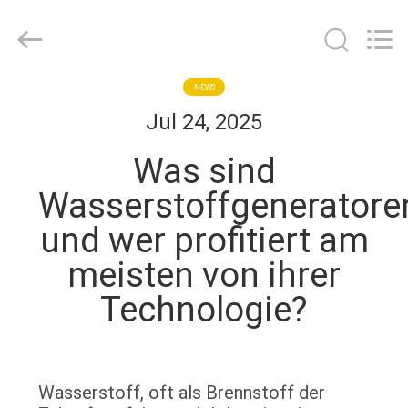
JoShining
Energy
&
Technology
Co.,Ltd.
All
Rights
Reserved.
HEIM
NEWS
Jul 24, 2025
PRODUKTE
Was sind
Wasserstoffgeneratore
ÜBER
und wer profitiert am
UNS
meisten von ihrer
WERKSBESICHTIGUNG
Technologie?
QUALITÄTSKONTROLLE
Wasserstoff, oft als Brennstoff der