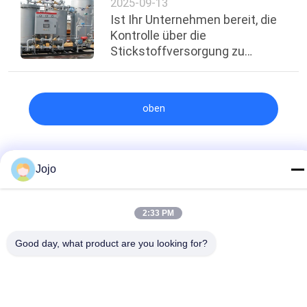
2025-09-13
Ist Ihr Unternehmen bereit, die
Kontrolle über die
Stickstoffversorgung zu
übernehmen?
oben
Beliebte Kategorien
Jojo
Alle
Psa-Stickstoff-
VSA-
2:33 PM
Generator
SAUERSTOFFGENERATOR
Good day, what product are you looking for?
VPSA-Sauerstoff-
PSA-
Generator
Sauerstoffgenerator
Membran-
Drucksauerstoffkammer
Stickstoff-