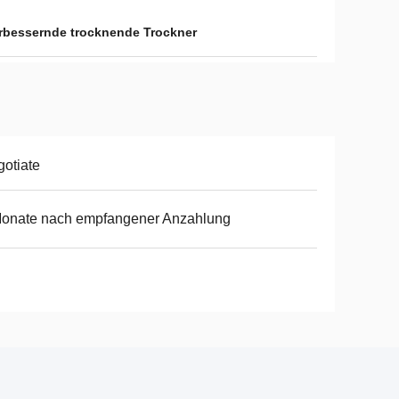
erbessernde trocknende Trockner
otiate
Monate nach empfangener Anzahlung