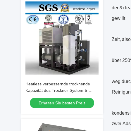
der &cle
gewillt
Zeit, al
über 250
weg durc
Heatless verbessernde trocknende
Kapazität des Trockner-System-5-
Reinigun
5000Nm3/H
Erhalten Sie besten Preis
kondensi
zwei Adso