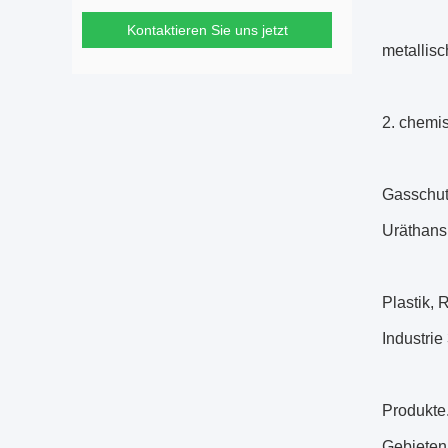
Kontaktieren Sie uns jetzt
metallisc
2. chemi
Gasschutz
Uräthans
Plastik, 
Industri
Produkte
Gebieten 