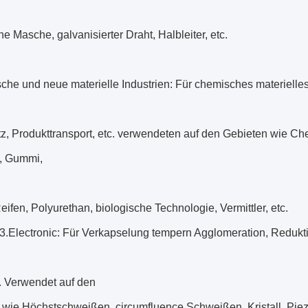
he Masche, galvanisierter Draht, Halbleiter, etc.
sche und neue materielle Industrien: Für chemisches materiell
, Produkttransport, etc. verwendeten auf den Gebieten wie Che
, Gummi,
Reifen, Polyurethan, biologische Technologie, Vermittler, etc.
e 3.Electronic: Für Verkapselung tempern Agglomeration, Reduk
. Verwendet auf den
wie Höchstschweißen, circumfluence Schweißen, Kristall, Piezoe