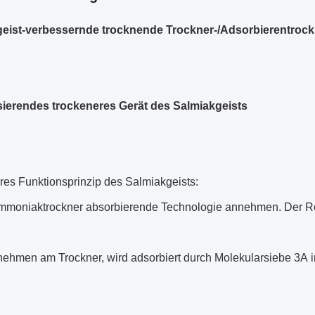
eist-verbessernde trocknende Trockner-/Adsorbierentroc
erendes trockeneres Gerät des Salmiakgeists
res Funktionsprinzip des Salmiakgeists:
mmoniaktrockner absorbierende Technologie annehmen. Der R
ehmen am Trockner, wird adsorbiert durch Molekularsiebe 3A in