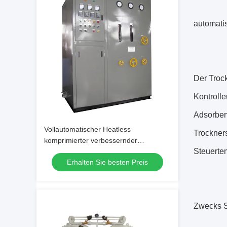
automatis
Der Troc
Kontrolle
Adsorbent
Vollautomatischer Heatless
Trockner
komprimierter verbessernder
Steuerte
trocknender Trockner
Erhalten Sie besten Preis
Zwecks Sa