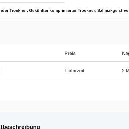
,
,
nder Trockner
Gekühlter komprimierter Trockner
Salmiakgeist-v
Preis
Neg
i
Lieferzeit
2 
tbeschreibung