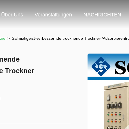
Über Uns
Veranstaltungen
NACHRICHTEN
kner
>
Salmiakgeist-verbessernde trocknende Trockner-/Adsorbierent
knende
e Trockner