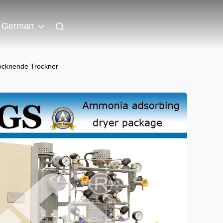
German
rocknende Trockner