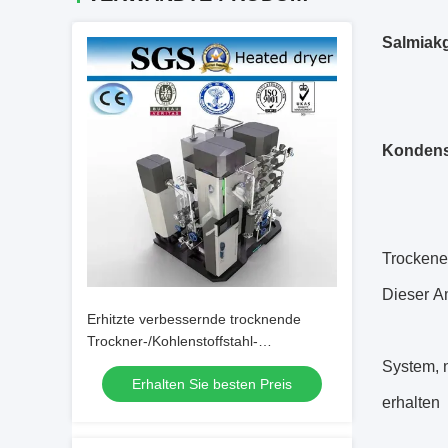
Salmiakg
Kondensi
Trockene
Dieser A
Erhitzte verbessernde trocknende
Trockner-/Kohlenstoffstahl-
Trockenmittel-Trockner
System, n
Erhalten Sie besten Preis
erhalten