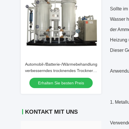
Sollte i
Wasser h
der Ammo
Heizung u
Dieser Ge
Automobil-/Batterie-/Wärmebehandlungs-
verbesserndes trocknendes Trockner-
Anwendu
Stickstoff-System
Erhalten Sie besten Preis
1. Metall
KONTAKT MIT UNS
Verwende