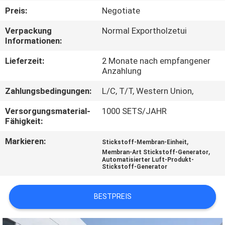
KONTAKT
Preis:
Negotiate
MIT
Verpackung
Normal Exportholzetui
UNS
Informationen:
Lieferzeit:
2 Monate nach empfangener
NACHRICHTEN
Anzahlung
Zahlungsbedingungen:
L/C, T/T, Western Union,
RECHTSSACHEN
Versorgungsmaterial-
1000 SETS/JAHR
Fähigkeit:
ANGEBOT
Markieren:
,
Stickstoff-Membran-Einheit
ANFORDERN
,
Membran-Art Stickstoff-Generator
Automatisierter Luft-Produkt-
Stickstoff-Generator
NEWS
BESTPREIS
SITEMAP