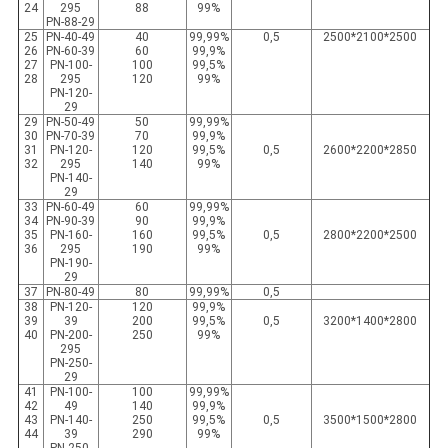
24
295
88
99%
PN-88-29
25
PN-40-49
40
99,99%
0,5
2500*2100*2500
26
PN-60-39
60
99,9%
27
PN-100-
100
99,5%
28
295
120
99%
PN-120-
29
29
PN-50-49
50
99,99%
30
PN-70-39
70
99,9%
31
PN-120-
120
99,5%
0,5
2600*2200*2850
32
295
140
99%
PN-140-
29
33
PN-60-49
60
99,99%
34
PN-90-39
90
99,9%
35
PN-160-
160
99,5%
0,5
2800*2200*2500
36
295
190
99%
PN-190-
29
37
PN-80-49
80
99,99%
0,5
38
PN-120-
120
99,9%
39
39
200
99,5%
0,5
3200*1400*2800
40
PN-200-
250
99%
295
PN-250-
29
41
PN-100-
100
99,99%
42
49
140
99,9%
43
PN-140-
250
99,5%
0,5
3500*1500*2800
44
39
290
99%