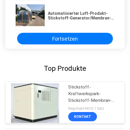
Automatisierter Luft-Produkt-
Stickstoff-Generator/Membran-
Art Stickstoff-Generator
Fortsetzen
Top Produkte
Stickstoff-
Kraftwerkspark-
Stickstoff-Membran-
Generatoren BV-
Negotiate MOQ:1 Satz
Zustimmung
KONTAKT