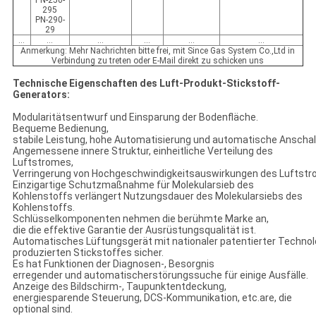
PN-250-
295
PN-290-
29
…
…
…
…
…
…
Anmerkung: Mehr Nachrichten bitte frei, mit Since Gas System Co.,Ltd in
Verbindung zu treten oder E-Mail direkt zu schicken uns
Technische Eigenschaften des Luft-Produkt-Stickstoff-
Generators:
Modularitätsentwurf und Einsparung der Bodenfläche.
Bequeme Bedienung,
stabile Leistung, hohe Automatisierung und automatische Anschal
Angemessene innere Struktur, einheitliche Verteilung des
Luftstromes,
Verringerung von Hochgeschwindigkeitsauswirkungen des Luftstr
Einzigartige Schutzmaßnahme für Molekularsieb des
Kohlenstoffs verlängert Nutzungsdauer des Molekularsiebs des
Kohlenstoffs.
Schlüsselkomponenten nehmen die berühmte Marke an,
die die effektive Garantie der Ausrüstungsqualität ist.
Automatisches Lüftungsgerät mit nationaler patentierter Technolog
produzierten Stickstoffes sicher.
Es hat Funktionen der Diagnosen-, Besorgnis
erregender und automatischerstörungssuche für einige Ausfälle.
Anzeige des Bildschirm-, Taupunktentdeckung,
energiesparende Steuerung, DCS-Kommunikation, etc.are, die
optional sind.