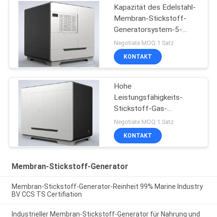
Kapazität des Edelstahl-
Membran-Stickstoff-
Generatorsystem-5-
5000 Nm3/H
Negotiate MOQ:1 Satz
KONTAKT
Hohe
Leistungsfähigkeits-
Stickstoff-Gas-
Generator für
Negotiate MOQ:1 Satz
Nahrungsmittel- und
KONTAKT
Getränkeindustrien
Membran-Stickstoff-Generator
Membran-Stickstoff-Generator-Reinheit 99% Marine Industry
BV CCS TS Certifiation
Industrieller Membran-Stickstoff-Generator für Nahrung und