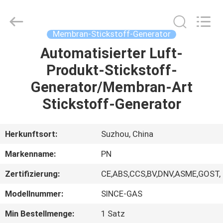
JoShining
Energy
&
Technology
Co.,Ltd.
Membran-Stickstoff-Generator
All
Rights
Reserved.
Automatisierter Luft-
HEIM
Produkt-Stickstoff-
PRODUKTE
Generator/Membran-Art
Stickstoff-Generator
ÜBER
UNS
Herkunftsort:
Suzhou, China
Markenname:
PN
WERKSBESICHTIGUNG
Zertifizierung:
CE,ABS,CCS,BV,DNV,ASME,GOST,
QUALITÄTSKONTROLLE
Modellnummer:
SINCE-GAS
Min Bestellmenge:
1 Satz