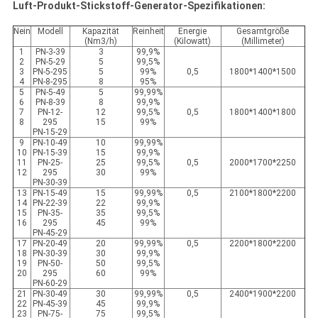
Luft-Produkt-Stickstoff-Generator-Spezifikationen:
Nein
Modell
Kapazität
Reinheit
Energie
Gesamtgröße
(Nm3/h)
(Kilowatt)
(Millimeter)
1
PN-3-39
3
99,9%
2
PN-5-29
5
99,5%
3
PN-5-295
5
99%
0,5
1800*1400*1500
4
PN-8-295
8
95%
5
PN-5-49
5
99,99%
6
PN-8-39
8
99,9%
7
PN-12-
12
99,5%
0,5
1800*1400*1800
8
295
15
99%
PN-15-29
9
PN-10-49
10
99,99%
10
PN-15-39
15
99,9%
11
PN-25-
25
99,5%
0,5
2000*1700*2250
12
295
30
99%
PN-30-39
13
PN-15-49
15
99,99%
0,5
2100*1800*2200
14
PN-22-39
22
99,9%
15
PN-35-
35
99,5%
16
295
45
99%
PN-45-29
17
PN-20-49
20
99,99%
0,5
2200*1800*2200
18
PN-30-39
30
99,9%
19
PN-50-
50
99,5%
20
295
60
99%
PN-60-29
21
PN-30-49
30
99,99%
0,5
2400*1900*2200
22
PN-45-39
45
99,9%
23
PN-75-
75
99,5%