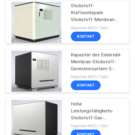
Stickstoff-
Kraftwerkspark-
Stickstoff-Membran-
Generatoren BV-
Negotiate MOQ:1 Satz
Zustimmung
KONTAKT
Kapazität des Edelstahl-
Membran-Stickstoff-
Generatorsystem-5-
5000 Nm3/H
Negotiate MOQ:1 Satz
KONTAKT
Hohe
Leistungsfähigkeits-
Stickstoff-Gas-
Generator für
Negotiate MOQ:1 Satz
Nahrungsmittel- und
KONTAKT