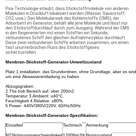
Psa-Technologie erlaubt, dass Stickstoffmoleküle von anderen
Molekülen in Druckluft lokalisiert werden (Wasser, Sauerstoff,
CO2, usw.). Das Molekularsieb des Kohlenstoffs (CMS), der
Adsorbent im Generator, behält alle jene Moleküle und lässt nur
den Stickstoffdurchlauf durch zum Ausgang. Während der CMS
in den Regenerierten mit einen Schiffen ein Sekunde,
verbundenes Schiff den gleichen Aufnahmezyklus durchläuft.
Diese zwei verbundenen Schiffe arbeiten zusammen, um einen
fast ununterbrochen Fluss des Stickstoffgases
sicherzustellen.
Membran-Stickstoff-Generator-
Umweltzustand
Platz 1.installation: das Grundordnen, ohne Grundlage, aber es sin
um eine Abwasserentladung zu haben
Abzugsgraben.
2.The hob Bereich auf: über 200m2.
Temperatur 3.Ambient: ≤40°C.
Feuchtigkeit 4.Relative: ≤80%.
5.Power: 440V/380V/220V, 60/Hz/50Hz
Membran-Stickstoff-Generator-
Spezifikation:
Einzelteil
Technisch
Anmerkung
N2Strömungsgeschwindigkeit
1200Nm3/h
Normzustand