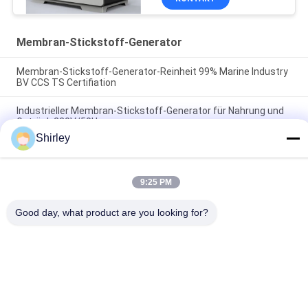
Getränkeindustrien
Membran-Stickstoff-Generator
Membran-Stickstoff-Generator-Reinheit 99% Marine Industry
BV CCS TS Certifiation
Industrieller Membran-Stickstoff-Generator für Nahrung und
Getränk 220V/50Hz
Shirley
99,999% Leistungsaufnahme der Membran-Stickstoff-
Generator-geringen Energie
9:25 PM
Beliebte Kategorien
Alle
Good day, what product are you looking for?
Psa-Stickstoff-
VSA-
Generator
SAUERSTOFFGENERATOR
VPSA-Sauerstoff-
PSA-
Generator
Sauerstoffgenerator