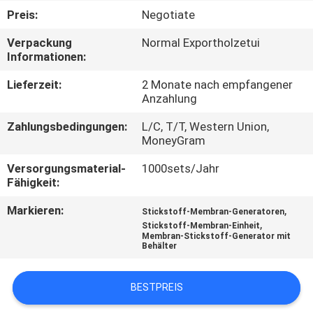
KONTAKT
Preis:
Negotiate
MIT
Verpackung
Normal Exportholzetui
UNS
Informationen:
Lieferzeit:
2 Monate nach empfangener
NACHRICHTEN
Anzahlung
Zahlungsbedingungen:
L/C, T/T, Western Union,
RECHTSSACHEN
MoneyGram
Versorgungsmaterial-
1000sets/Jahr
Fähigkeit:
ANGEBOT
ANFORDERN
Markieren:
,
Stickstoff-Membran-Generatoren
,
Stickstoff-Membran-Einheit
Membran-Stickstoff-Generator mit
Behälter
NEWS
BESTPREIS
SITEMAP