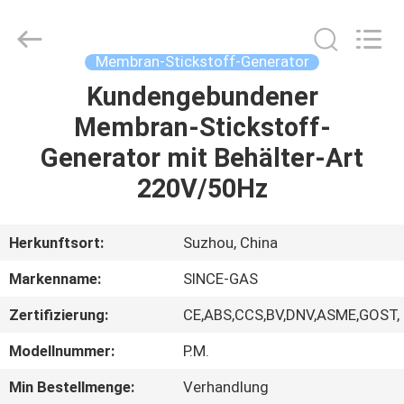
JoShining
Energy
&
Technology
Co.,Ltd.
Membran-Stickstoff-Generator
All
Rights
Reserved.
Kundengebundener
HEIM
Membran-Stickstoff-
PRODUKTE
Generator mit Behälter-Art
220V/50Hz
ÜBER
UNS
Herkunftsort:
Suzhou, China
Markenname:
SINCE-GAS
WERKSBESICHTIGUNG
Zertifizierung:
CE,ABS,CCS,BV,DNV,ASME,GOST,
QUALITÄTSKONTROLLE
Modellnummer:
P.M.
Min Bestellmenge:
Verhandlung