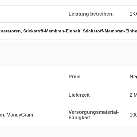
Leistung betreiben:
1K
,
,
eneratoren
Stickstoff-Membran-Einheit
Stickstoff-Membran-Einhe
Preis
Neg
Lieferzeit
2 
Versorgungsmaterial-
ion, MoneyGram
10
Fähigkeit