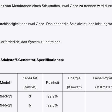
eit von Membranen eines Stickstoffes, zwei Gase zu trennen wird durch 
rchlässigkeit der zwei Gase. Das höher die Selektivität, das leistungs
t erforderlich, das System zu betreiben.
tickstoff-Generator-Spezifikationen:
Kapazität
Energie
Gesamtgrö
Modell
Reinheit
(Nm3/h)
(Kilowatt)
(Millimeter
MN-3-39
3
99,9%
MN-5-29
5
99,5%