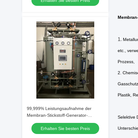
Erhalten Sie besten Preis
Membran-
1.
Metallu
etc., verw
Prozess,
2. Chemis
Gasschutz
Plastik, R
99,999% Leistungsaufnahme der
Membran-Stickstoff-Generator-
Selektive 
geringen Energie
Unterschi
Erhalten Sie besten Preis