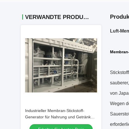
Produk
VERWANDTE PRODUKTE
Luft-Mem
Membran-
Sticksto
sauberer,
von Japa
Wegen de
Industrieller Membran-Stickstoff-
Sauerstof
Generator für Nahrung und Getränk
220V/50Hz
erforderli