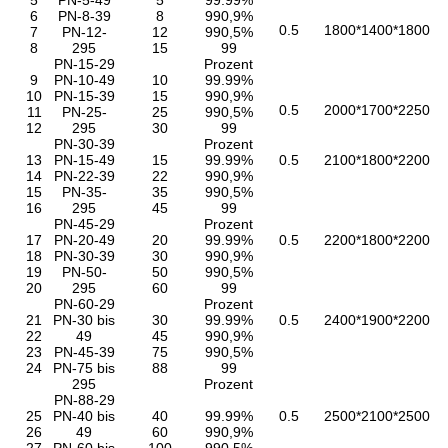
5
PN-5-49
5
99.99%
6
PN-8-39
8
990,9%
0.5
1800*1400*1800
7
PN-12-
12
990,5%
8
295
15
99
PN-15-29
Prozent
9
PN-10-49
10
99.99%
10
PN-15-39
15
990,9%
0.5
2000*1700*2250
11
PN-25-
25
990,5%
12
295
30
99
PN-30-39
Prozent
13
PN-15-49
15
99.99%
0.5
2100*1800*2200
14
PN-22-39
22
990,9%
15
PN-35-
35
990,5%
16
295
45
99
PN-45-29
Prozent
17
PN-20-49
20
99.99%
0.5
2200*1800*2200
18
PN-30-39
30
990,9%
19
PN-50-
50
990,5%
20
295
60
99
PN-60-29
Prozent
21
PN-30 bis
30
99.99%
0.5
2400*1900*2200
22
49
45
990,9%
23
PN-45-39
75
990,5%
24
PN-75 bis
88
99
295
Prozent
PN-88-29
25
PN-40 bis
40
99.99%
0.5
2500*2100*2500
26
49
60
990,9%