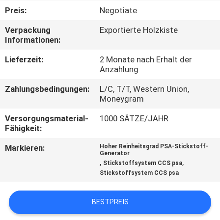
KONTAKT
Preis:
Negotiate
MIT
Verpackung
Exportierte Holzkiste
UNS
Informationen:
Lieferzeit:
2 Monate nach Erhalt der
NACHRICHTEN
Anzahlung
Zahlungsbedingungen:
L/C, T/T, Western Union,
RECHTSSACHEN
Moneygram
Versorgungsmaterial-
1000 SÄTZE/JAHR
Fähigkeit:
ANGEBOT
ANFORDERN
Markieren:
Hoher Reinheitsgrad PSA-Stickstoff-
Generator
,
,
Stickstoffsystem CCS psa
Stickstoffsystem CCS psa
NEWS
BESTPREIS
SITEMAP