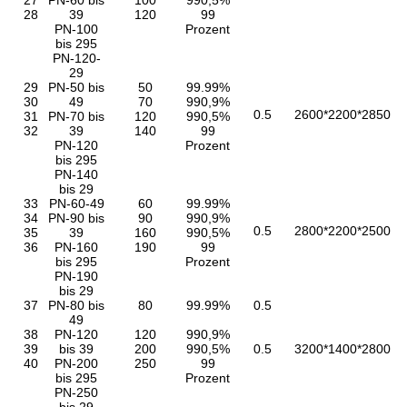
27
PN-60 bis
100
990,5%
28
39
120
99
PN-100
Prozent
bis 295
PN-120-
29
29
PN-50 bis
50
99.99%
30
49
70
990,9%
0.5
2600*2200*2850
31
PN-70 bis
120
990,5%
32
39
140
99
PN-120
Prozent
bis 295
PN-140
bis 29
33
PN-60-49
60
99.99%
34
PN-90 bis
90
990,9%
0.5
2800*2200*2500
35
39
160
990,5%
36
PN-160
190
99
bis 295
Prozent
PN-190
bis 29
37
PN-80 bis
80
99.99%
0.5
49
38
PN-120
120
990,9%
39
bis 39
200
990,5%
0.5
3200*1400*2800
40
PN-200
250
99
bis 295
Prozent
PN-250