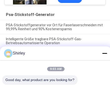
Psa-Stickstoff-Generator
PSA-Stickstoffgenerator vor Ort für Faserlaserschneiden mit
99,99% Reinheit und 90% Kostenersparnis
Intelligente Größe tragbare PSA-Stickstoff-Gas-
Betriebsautomatisierte Operation
Lithium-Strom-Industrie der Stickstoff-Generator-Reinheits-
Shirley
99,9995
9:03 AM
Beliebte Kategorien
Alle
Good day, what product are you looking for?
Psa-Stickstoff-
VSA-
Generator
SAUERSTOFFGENERATOR
VPSA-Sauerstoff-
PSA-
Generator
Sauerstoffgenerator