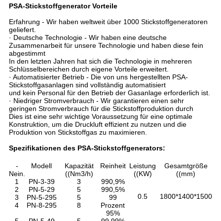
PSA-Stickstoffgenerator Vorteile
Erfahrung - Wir haben weltweit über 1000 Stickstoffgeneratoren
geliefert.
· Deutsche Technologie - Wir haben eine deutsche
Zusammenarbeit für unsere Technologie und haben diese fein
abgestimmt
In den letzten Jahren hat sich die Technologie in mehreren
Schlüsselbereichen durch eigene Vorteile erweitert.
· Automatisierter Betrieb - Die von uns hergestellten PSA-
Stickstoffgasanlagen sind vollständig automatisiert
und kein Personal für den Betrieb der Gasanlage erforderlich ist.
· Niedriger Stromverbrauch - Wir garantieren einen sehr
geringen Stromverbrauch für die Stickstoffproduktion durch
Dies ist eine sehr wichtige Voraussetzung für eine optimale
Konstruktion, um die Druckluft effizient zu nutzen und die
Produktion von Stickstoffgas zu maximieren.
Spezifikationen des PSA-Stickstoffgenerators:
-
Modell
Kapazität
Reinheit
Leistung
Gesamtgröße
Nein.
((Nm3/h)
((KW)
((mm)
1
PN-3-39
3
990,9%
2
PN-5-29
5
990,5%
0.5
1800*1400*1500
3
PN-5-295
5
99
4
PN-8-295
8
Prozent
95%