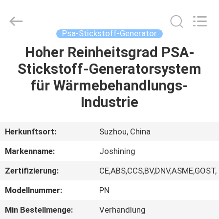
JoShining
Energy
&
Technology
Co.,Ltd.
Psa-Stickstoff-Generator
All
Rights
Reserved.
Hoher Reinheitsgrad PSA-
HEIM
Stickstoff-Generatorsystem
PRODUKTE
für Wärmebehandlungs-
Industrie
ÜBER
UNS
Herkunftsort:
Suzhou, China
Markenname:
Joshining
WERKSBESICHTIGUNG
Zertifizierung:
CE,ABS,CCS,BV,DNV,ASME,GOST,
QUALITÄTSKONTROLLE
Modellnummer:
PN
Min Bestellmenge:
Verhandlung