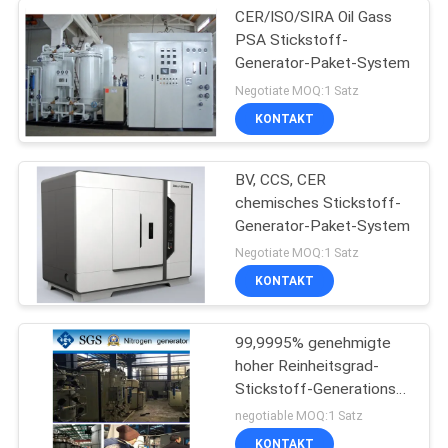
CER/ISO/SIRA Oil Gass
PSA Stickstoff-
Generator-Paket-System
Negotiate MOQ:1 Satz
KONTAKT
BV, CCS, CER
chemisches Stickstoff-
Generator-Paket-System
Negotiate MOQ:1 Satz
KONTAKT
99,9995% genehmigte
hoher Reinheitsgrad-
Stickstoff-Generations-
Einheit mit SGS/CCS
negotiable MOQ:1 Satz
KONTAKT