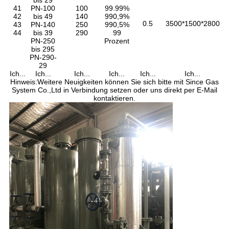
bis 29
41
PN-100
100
99.99%
42
bis 49
140
990,9%
0.5
3500*1500*2800
43
PN-140
250
990,5%
44
bis 39
290
99
PN-250
Prozent
bis 295
PN-290-
29
Ich...
Ich...
Ich...
Ich...
Ich...
Ich...
Hinweis:Weitere Neuigkeiten können Sie sich bitte mit Since Gas
System Co.,Ltd in Verbindung setzen oder uns direkt per E-Mail
kontaktieren.