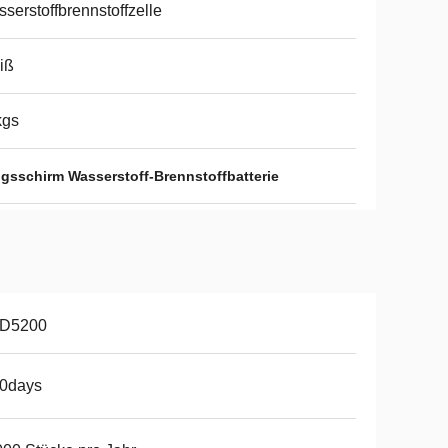
serstoffbrennstoffzelle
iß
kgs
gsschirm Wasserstoff-Brennstoffbatterie
D5200
10days