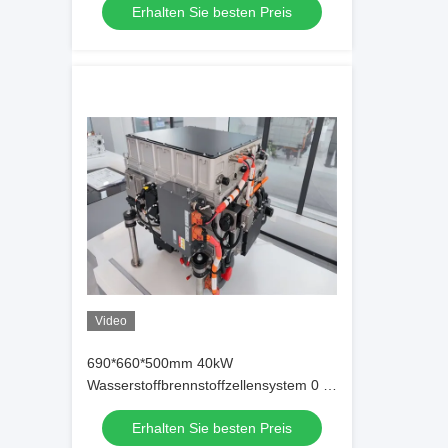
Erhalten Sie besten Preis
Video
690*660*500mm 40kW
Wasserstoffbrennstoffzellensystem 0 -
500A für Fahrzeug
Erhalten Sie besten Preis