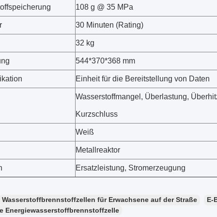
offspeicherung
108 g @ 35 MPa
r
30 Minuten (Rating)
32 kg
ung
544*370*368 mm
kation
Einheit für die Bereitstellung von Daten
Wasserstoffmangel, Überlastung, Überhit
Kurzschluss
Weiß
Metallreaktor
h
Ersatzleistung, Stromerzeugung
Wasserstoffbrennstoffzellen für Erwachsene auf der Straße
E-B
e Energiewasserstoffbrennstoffzelle