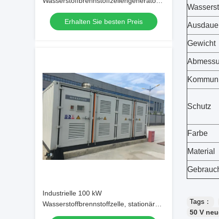
Wasserstoffbrennstoffzellengeneratorsystem
Wasserst
mit 50 kW Nullverschmutzung für
Erhalten Sie besten Preis
saubere Energielösungen
Ausdaue
Gewicht
Abmess
Kommuni
Schutz
Farbe
Material
Gebrauc
Industrielle 100 kW
Tags：
Wasserstoffbrennstoffzelle, stationäres
50 V neu
Kraftwerk.