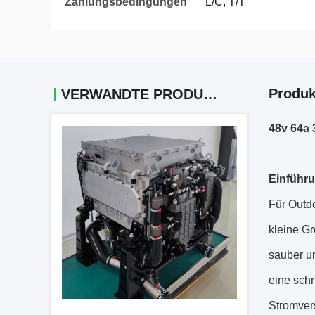
Zahlungsbedingungen
L/C, T/T
Produk
VERWANDTE PRODUKTE
48v 64a 
Einführ
Für Outd
kleine G
sauber un
eine sch
Stromvers