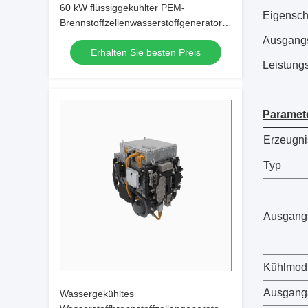
60 kW flüssiggekühlter PEM-
Eigenscha
Brennstoffzellenwasserstoffgenerator
mit 99,99% Wasserstoffreinheit
Ausgangs
Erhalten Sie besten Preis
Leistung
Paramet
Erzeugni
Typ
Ausgang
Kühlmod
Ausgangs
Wassergekühltes