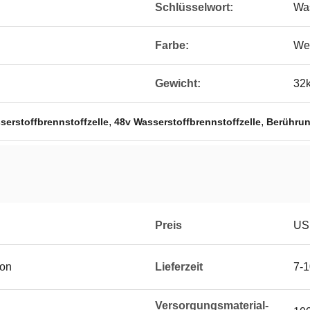
Schlüsselwort:
Was
Farbe:
We
Gewicht:
32
,
,
serstoffbrennstoffzelle
48v Wasserstoffbrennstoffzelle
Berührun
Preis
US
gon
Lieferzeit
7-
Versorgungsmaterial-