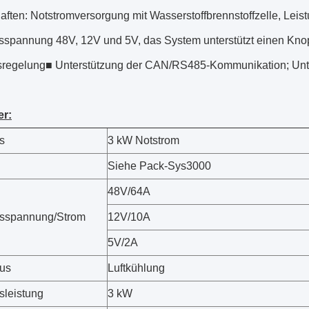
ften: Notstromversorgung mit Wasserstoffbrennstoffzelle, Leist
spannung 48V, 12V und 5V, das System unterstützt einen Knopf
sregelung■ Unterstützung der CAN/RS485-Kommunikation; Unt
er:
s
3 kW Notstrom
Siehe Pack-Sys3000
48V/64A
sspannung/Strom
12V/10A
5V/2A
us
Luftkühlung
leistung
3 kW