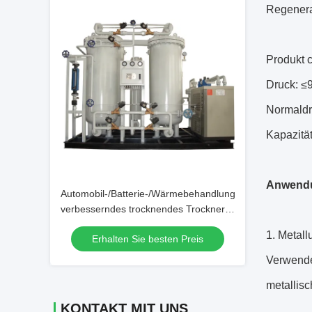
Regenera
Produkt 
Druck: ≤
Normaldr
Kapazitä
Anwend
Automobil-/Batterie-/Wärmebehandlungs-
verbesserndes trocknendes Trockner-
Stickstoff-System
1. Metall
Erhalten Sie besten Preis
Verwende
metallisc
KONTAKT MIT UNS