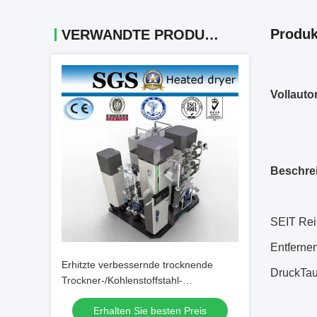
Produk
VERWANDTE PRODUKTE
Vollauto
Beschre
SEIT Reih
Entferne
Erhitzte verbessernde trocknende
DruckTau
Trockner-/Kohlenstoffstahl-
Trockenmittel-Trockner
Erhalten Sie besten Preis