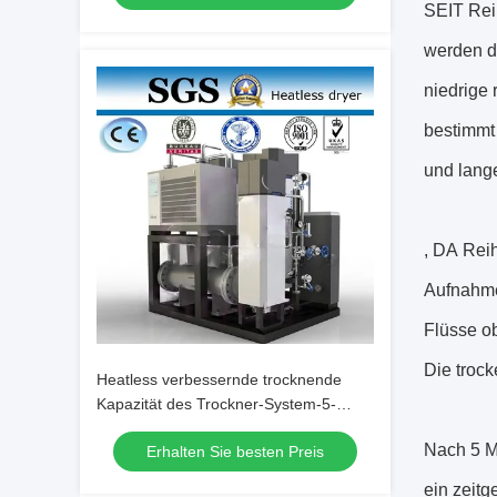
SEIT Rei
werden d
niedrige 
bestimm
und lange
, DA Rei
Aufnahmet
Flüsse ob
Die trock
Heatless verbessernde trocknende
Kapazität des Trockner-System-5-
5000Nm3/H
Nach 5 M
Erhalten Sie besten Preis
ein zeitg