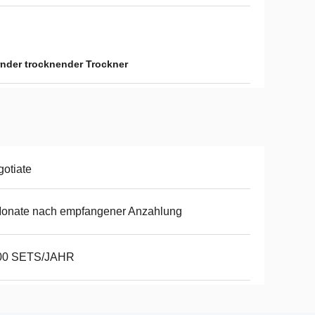
rnder trocknender Trockner
otiate
Monate nach empfangener Anzahlung
00 SETS/JAHR