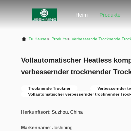
Heim
Produkte
Zu Hause
>
Produits
>
Verbessernde Trocknende Troc
Vollautomatischer Heatless komp
verbessernder trocknender Troc
Trocknende Trockner
Verbessernder t
Vollautomatischer verbessernder trocknender Troc
Herkunftsort:
Suzhou, China
Markenname:
Joshining