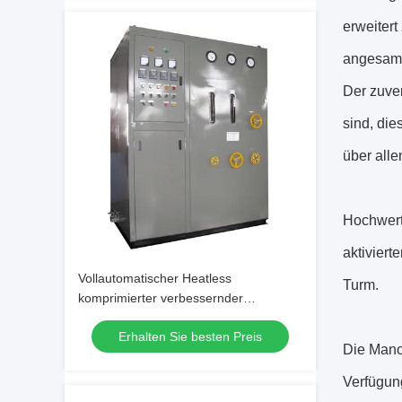
erweiter
angesamm
Der zuver
sind, di
über alle
Hochwert
aktiviert
Vollautomatischer Heatless
Turm.
komprimierter verbessernder
trocknender Trockner
Erhalten Sie besten Preis
Die Mano
Verfügu