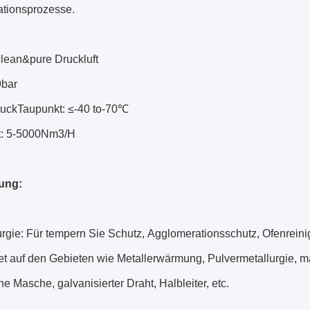
tionsprozesse.
clean&pure Druckluft
9bar
uckTaupunkt: ≤-40 to-70℃
t: 5-5000Nm3/H
ung:
urgie: Für tempern Sie Schutz, Agglomerationsschutz, Ofenreini
t auf den Gebieten wie Metallerwärmung, Pulvermetallurgie, ma
he Masche, galvanisierter Draht, Halbleiter, etc.