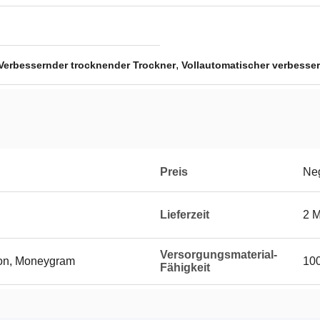
,
Verbessernder trocknender Trockner
Vollautomatischer verbesse
Preis
Neg
Lieferzeit
2 
Versorgungsmaterial-
ion, Moneygram
10
Fähigkeit