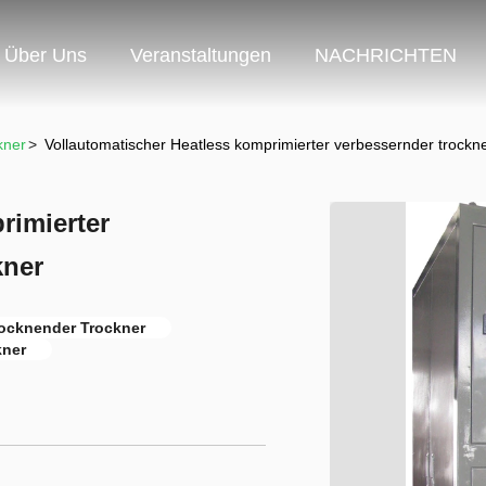
Über Uns
Veranstaltungen
NACHRICHTEN
kner
>
Vollautomatischer Heatless komprimierter verbessernder trockn
rimierter
kner
rocknender Trockner
kner