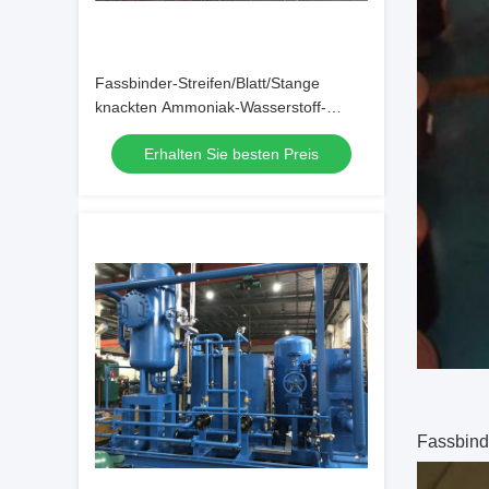
Fassbinder-Streifen/Blatt/Stange
knackten Ammoniak-Wasserstoff-
Wiederaufnahme-Einheit 300 Nm3/h
Erhalten Sie besten Preis
Fassbinde