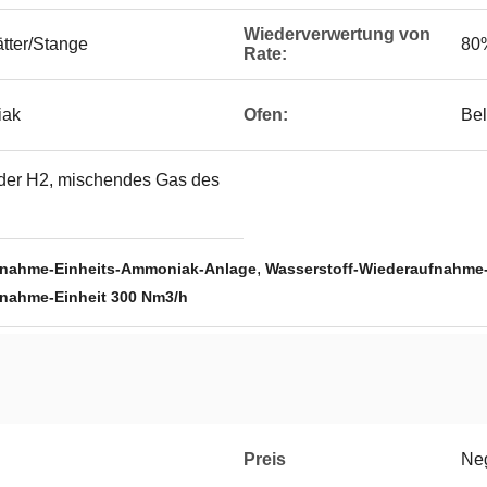
Wiederverwertung von
ätter/Stange
80
Rate:
iak
Ofen:
Bel
der H2, mischendes Gas des
,
fnahme-Einheits-Ammoniak-Anlage
Wasserstoff-Wiederaufnahme-
fnahme-Einheit 300 Nm3/h
Preis
Neg