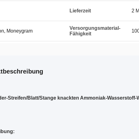
Lieferzeit
2 
Versorgungsmaterial-
ion, Moneygram
10
Fähigkeit
tbeschreibung
er-Streifen/Blatt/Stange knackten Ammoniak-Wasserstoff
ibung: