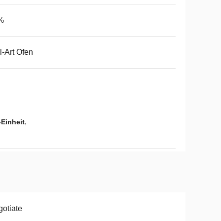
%
l-Art Ofen
,
Einheit
otiate