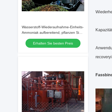
Wiederher
Wasserstoff-Wiederaufnahme-Einheits-
Kapazitä
Ammoniak aufbereitend, pflanzen Sie
100-3000 Nm3/h die Kapazität
Erhalten Sie besten Preis
Anwendun
recovery
Fassbind