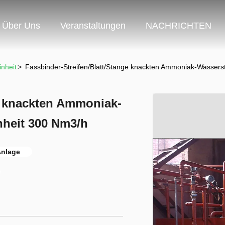
Über Uns
Veranstaltungen
NACHRICHTEN
nheit
>
Fassbinder-Streifen/Blatt/Stange knackten Ammoniak-Wasser
e knackten Ammoniak-
heit 300 Nm3/h
Anlage