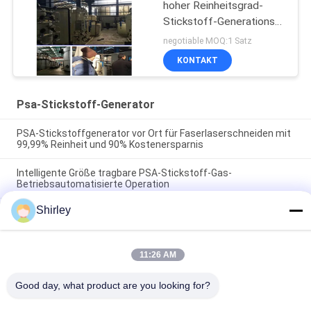
hoher Reinheitsgrad-
Stickstoff-Generations-
Einheit mit SGS/CCS
negotiable MOQ:1 Satz
KONTAKT
Psa-Stickstoff-Generator
PSA-Stickstoffgenerator vor Ort für Faserlaserschneiden mit
99,99% Reinheit und 90% Kostenersparnis
Intelligente Größe tragbare PSA-Stickstoff-Gas-
Betriebsautomatisierte Operation
Shirley
Lithium-Strom-Industrie der Stickstoff-Generator-Reinheits-
99,9995
11:26 AM
Beliebte Kategorien
Alle
Good day, what product are you looking for?
Psa-Stickstoff-
VSA-