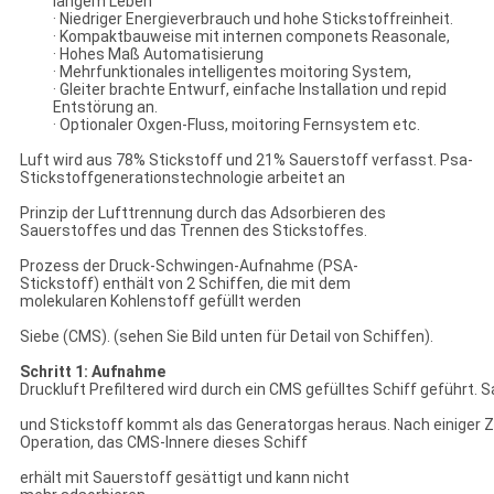
langem Leben
· Niedriger Energieverbrauch und hohe Stickstoffreinheit.
· Kompaktbauweise mit internen componets Reasonale,
· Hohes Maß Automatisierung
· Mehrfunktionales intelligentes moitoring System,
· Gleiter brachte Entwurf, einfache Installation und repid
Entstörung an.
· Optionaler Oxgen-Fluss, moitoring Fernsystem etc.
Luft wird aus 78% Stickstoff und 21% Sauerstoff verfasst. Psa-
Stickstoffgenerationstechnologie arbeitet an
Prinzip der Lufttrennung durch das Adsorbieren des
Sauerstoffes und das Trennen des Stickstoffes.
Prozess der Druck-Schwingen-Aufnahme (PSA-
Stickstoff) enthält von 2 Schiffen, die mit dem
molekularen Kohlenstoff gefüllt werden
Siebe (CMS). (sehen Sie Bild unten für Detail von Schiffen).
Schritt 1: Aufnahme
Druckluft Prefiltered wird durch ein CMS gefülltes Schiff geführt.
und Stickstoff kommt als das Generatorgas heraus. Nach einiger Z
Operation, das CMS-Innere dieses Schiff
erhält mit Sauerstoff gesättigt und kann nicht