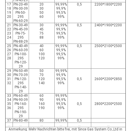
PN-45-29
17
PN-20-49
20
99,99%
0,5
2200*1800*2200
18
PN-30-39
30
99,9%
19
PN-50-
50
99,5%
20
295
60
99%
PN-60-29
21
PN-30-49
30
99,99%
0,5
2400*1900*2200
22
PN-45-39
45
99,9%
23
PN-75-
75
99,5%
24
295
88
99%
PN-88-29
25
PN-40-49
40
99,99%
0,5
2500*2100*2500
26
PN-60-39
60
99,9%
27
PN-100-
100
99,5%
28
295
120
99%
PN-120-
29
29
PN-50-49
50
99,99%
30
PN-70-39
70
99,9%
31
PN-120-
120
99,5%
0,5
2600*2200*2850
32
295
140
99%
PN-140-
29
33
PN-60-49
60
99,99%
34
PN-90-39
90
99,9%
35
PN-160-
160
99,5%
0,5
2800*2200*2500
36
295
190
99%
PN-190-
29
37
PN-80-49
80
99,99%
0,5
…
…
…
…
…
…
Anmerkung: Mehr Nachrichten bitte frei, mit Since Gas System Co.,Ltd in