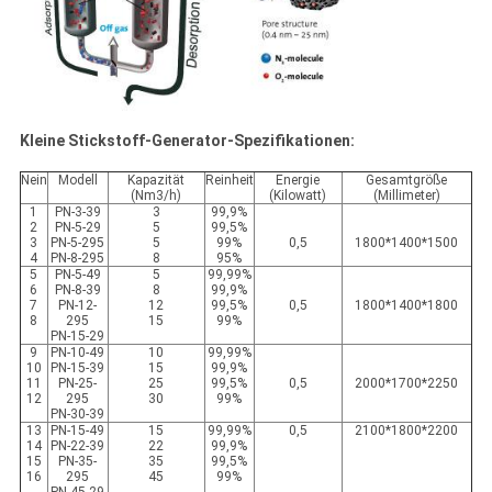
Kleine Stickstoff-Generator-Spezifikationen:
Nein
Modell
Kapazität
Reinheit
Energie
Gesamtgröße
(Nm3/h)
(Kilowatt)
(Millimeter)
1
PN-3-39
3
99,9%
2
PN-5-29
5
99,5%
3
PN-5-295
5
99%
0,5
1800*1400*1500
4
PN-8-295
8
95%
5
PN-5-49
5
99,99%
6
PN-8-39
8
99,9%
7
PN-12-
12
99,5%
0,5
1800*1400*1800
8
295
15
99%
PN-15-29
9
PN-10-49
10
99,99%
10
PN-15-39
15
99,9%
11
PN-25-
25
99,5%
0,5
2000*1700*2250
12
295
30
99%
PN-30-39
13
PN-15-49
15
99,99%
0,5
2100*1800*2200
14
PN-22-39
22
99,9%
15
PN-35-
35
99,5%
16
295
45
99%