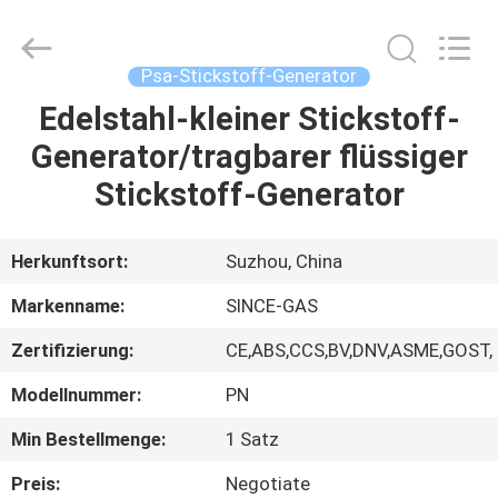
JoShining
Energy
&
Technology
Co.,Ltd.
Psa-Stickstoff-Generator
All
Rights
Reserved.
Edelstahl-kleiner Stickstoff-
HEIM
Generator/tragbarer flüssiger
PRODUKTE
Stickstoff-Generator
ÜBER
Herkunftsort:
Suzhou, China
UNS
Markenname:
SINCE-GAS
Zertifizierung:
CE,ABS,CCS,BV,DNV,ASME,GOST,
WERKSBESICHTIGUNG
Modellnummer:
PN
QUALITÄTSKONTROLLE
Min Bestellmenge:
1 Satz
Preis:
Negotiate