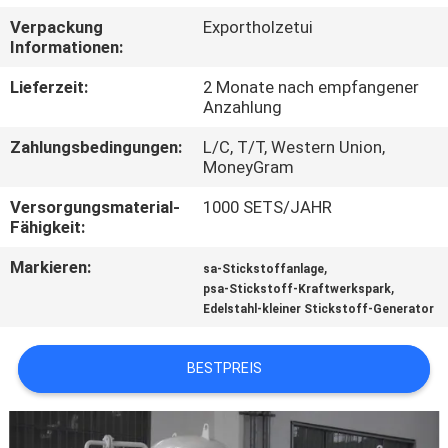
KONTAKT
Verpackung
Exportholzetui
MIT
Informationen:
UNS
Lieferzeit:
2 Monate nach empfangener
Anzahlung
NACHRICHTEN
Zahlungsbedingungen:
L/C, T/T, Western Union,
MoneyGram
RECHTSSACHEN
Versorgungsmaterial-
1000 SETS/JAHR
Fähigkeit:
ANGEBOT
Markieren:
,
sa-Stickstoffanlage
,
psa-Stickstoff-Kraftwerkspark
ANFORDERN
Edelstahl-kleiner Stickstoff-Generator
NEWS
BESTPREIS
SITEMAP