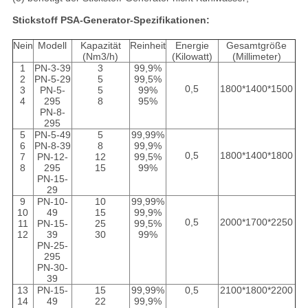
Stickstoff PSA-Generator-Spezifikationen:
Nein
Modell
Kapazität
Reinheit
Energie
Gesamtgröße
(Nm3/h)
(Kilowatt)
(Millimeter)
1
PN-3-39
3
99,9%
2
PN-5-29
5
99,5%
0,5
1800*1400*1500
3
PN-5-
5
99%
4
295
8
95%
PN-8-
295
5
PN-5-49
5
99,99%
6
PN-8-39
8
99,9%
0,5
1800*1400*1800
7
PN-12-
12
99,5%
8
295
15
99%
PN-15-
29
9
PN-10-
10
99,99%
10
49
15
99,9%
0,5
2000*1700*2250
11
PN-15-
25
99,5%
12
39
30
99%
PN-25-
295
PN-30-
39
13
PN-15-
15
99,99%
0,5
2100*1800*2200
14
49
22
99,9%