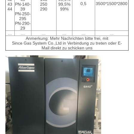
0,5
3500*1500*2800
43
PN-140-
250
99,5%
44
39
290
99%
PN-250-
295
PN-290-
29
…
…
…
…
…
…
Anmerkung: Mehr Nachrichten bitte frei, mit
Since Gas System Co.,Ltd in Verbindung zu treten oder E-
Mail direkt zu schicken uns