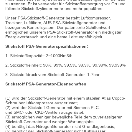
zu trennen. Er ist verwendet für Stickstoffversorgung vor Ort und
füllende Stickstoffzylinder mehr und mehr populäres.
Unser PSA-Stickstoff-Generator besteht Luftkompressor,
Trockner, Luftfiltern, AUS PSA-Stickstoffgenerator und
bezogenes Kontrollsystem. Der patentierte Schiffentwurf
ermöglichen unserem PSA-Stickstoff-Generator ein niedrigster
Energieverbrauch und eine beste Leistungsfähigkeit.
Stickstoff PSA-Generatorspezifikationen:
1. Stickstoffkapazität: 2~1000Nm3/h
2. Stickstoffreinheit: 90%, 99%, 99,5%, 99,9%, 99,99%, 99,999%
…
3. Stickstoffdruck vom Stickstoff-Generator: 1-7bar
Stickstoff PSA-Generator-Eigenschaften
(1) wird der Stickstoff-Generator mit einem stabilen Atlas Copco-
Schraubenluftkompressor ausgerüstet;
(2) wird der Stickstoff-Generator mit Siemens PLC-
und SMC- oder CKD-Ventilen ausgerüstet;
(3) ermöglichen weniger bewegliche Teile dem zuverlässigeren
Stickstoff-Generator und weniger Wartungsjobs;
(4) benötigt das NitrogenGenerator nicht Grundlagenbasis;
(5) benötigt der Stickstoff-Generator nicht Kühlwasser;