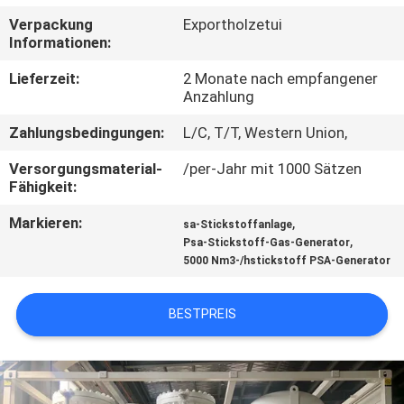
KONTAKT
Verpackung
Exportholzetui
MIT
Informationen:
UNS
Lieferzeit:
2 Monate nach empfangener
Anzahlung
NACHRICHTEN
Zahlungsbedingungen:
L/C, T/T, Western Union,
Versorgungsmaterial-
/per-Jahr mit 1000 Sätzen
RECHTSSACHEN
Fähigkeit:
Markieren:
,
sa-Stickstoffanlage
ANGEBOT
,
Psa-Stickstoff-Gas-Generator
5000 Nm3-/hstickstoff PSA-Generator
ANFORDERN
BESTPREIS
NEWS
SITEMAP