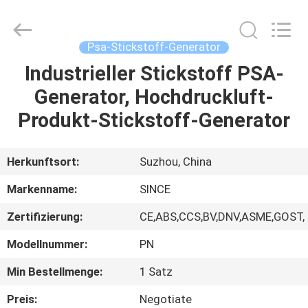
JoShining
Energy
&
Technology
Co.,Ltd.
Psa-Stickstoff-Generator
All
Rights
Reserved.
Industrieller Stickstoff PSA-
HEIM
Generator, Hochdruckluft-
PRODUKTE
Produkt-Stickstoff-Generator
ÜBER
Herkunftsort:
Suzhou, China
UNS
Markenname:
SINCE
Zertifizierung:
CE,ABS,CCS,BV,DNV,ASME,GOST,
WERKSBESICHTIGUNG
Modellnummer:
PN
QUALITÄTSKONTROLLE
Min Bestellmenge:
1 Satz
Preis:
Negotiate