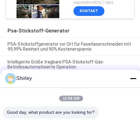
Einheit mit SGS/CCS
negotiable MOQ:1 Satz
KONTAKT
Psa-Stickstoff-Generator
PSA-Stickstoffgenerator vor Ort für Faserlaserschneiden mit
99,99% Reinheit und 90% Kostenersparnis
Intelligente Größe tragbare PSA-Stickstoff-Gas-
Betriebsautomatisierte Operation
Shirley
Lithium-Strom-Industrie der Stickstoff-Generator-Reinheits-
99,9995
11:58 AM
Beliebte Kategorien
Alle
Good day, what product are you looking for?
Psa-Stickstoff-
VSA-
Generator
SAUERSTOFFGENERATOR
VPSA-Sauerstoff-
PSA-