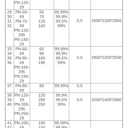
PN-120-
29
29
PN-50-
50
99,99%
30
49
70
99,9%
0,5
2600*2200*2850
31
PN-70-
120
99,5%
32
39
140
99%
PN-120-
295
PN-140-
29
33
PN-60-
60
99,99%
34
49
90
99,9%
0,5
2800*2200*2500
35
PN-90-
160
99,5%
36
39
190
99%
PN-160-
295
PN-190-
29
37
PN-80-
80
99,99%
0,5
49
38
PN-120-
120
99,9%
39
39
200
99,5%
0,5
3200*1400*2800
40
PN-200-
250
99%
295
PN-250-
29
41
PN-100-
100
99,99%
42
49
140
99,9%