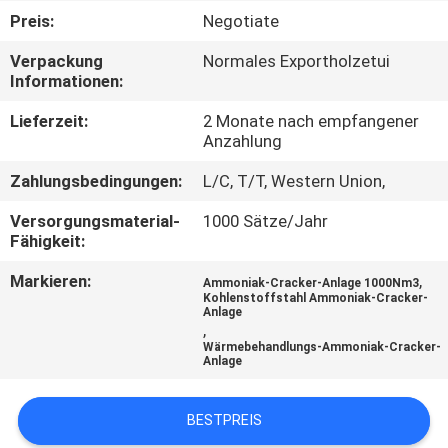
KONTAKT
Preis:
Negotiate
MIT
Verpackung
Normales Exportholzetui
UNS
Informationen:
Lieferzeit:
2 Monate nach empfangener
NACHRICHTEN
Anzahlung
Zahlungsbedingungen:
L/C, T/T, Western Union,
RECHTSSACHEN
Versorgungsmaterial-
1000 Sätze/Jahr
Fähigkeit:
ANGEBOT
Markieren:
,
Ammoniak-Cracker-Anlage 1000Nm3
ANFORDERN
Kohlenstoffstahl Ammoniak-Cracker-
Anlage
,
Wärmebehandlungs-Ammoniak-Cracker-
NEWS
Anlage
BESTPREIS
SITEMAP