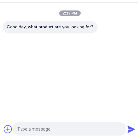
Installation
2:19 PM
Beliebte Kategorien
Alle
Good day, what product are you looking for?
Psa-Stickstoff-
VSA-
Generator
SAUERSTOFFGENERATOR
VPSA-Sauerstoff-
PSA-
Generator
Sauerstoffgenerator
Membran-
Drucksauerstoffkammer
Stickstoff-
Generator
Wasserstoff-
Ammoniak-Cracker
Generatoren
Fordern Sie ein Angebot