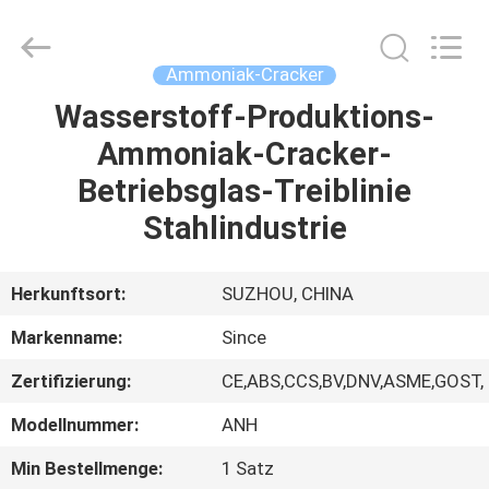
JoShining
Energy
&
Technology
Co.,Ltd.
Ammoniak-Cracker
All
Rights
Reserved.
Wasserstoff-Produktions-
HEIM
Ammoniak-Cracker-
PRODUKTE
Betriebsglas-Treiblinie
Stahlindustrie
ÜBER
UNS
Herkunftsort:
SUZHOU, CHINA
Markenname:
Since
WERKSBESICHTIGUNG
Zertifizierung:
CE,ABS,CCS,BV,DNV,ASME,GOST,
QUALITÄTSKONTROLLE
Modellnummer:
ANH
Min Bestellmenge:
1 Satz