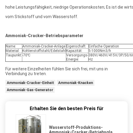
hohe Leistungsfähigkeit, niedrige Operationskosten; Es ist die wi
vom Stickstoff und vom Wasserstoff.
Ammoniak-Cracker-Betriebsparameter
Name:
Ammoniak-Cracker-Anlage
Eigenschaft:
Einfache Operation
Material:
Kohlenstoffstahl/Edelstahl
Kapazität:
5-1000Nm3/h
Taupunkt:
-70℃
Versorgungs-
380V/460V/415V/3P/50/6
Energie:
Hz
Für weitere Einzelheiten fühlen Sie sich frei, mit uns in
Verbindung zu treten.
Ammoniak-Cracker-Einheit
Ammoniak-Knacken
Ammoniak-Gas-Generator
Erhalten Sie den besten Preis für
Wasserstoff-Produktions-
Ammoniak-Cracker-Betriebsglas-