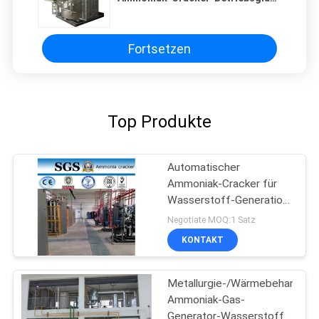
Treiblinie Stahlindustrie
Fortsetzen
Top Produkte
Automatischer
Ammoniak-Cracker für
Wasserstoff-Generation,
Kapazität 5-1000Nm3/H
Negotiate MOQ:1 Satz
KONTAKT
Metallurgie-/Wärmebehandlun
Ammoniak-Gas-
Generator-Wasserstoff-