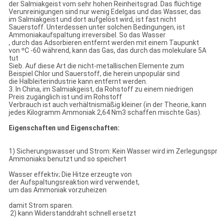
der Salmiakgeist vom sehr hohen Reinheitsgrad. Das flüchtige
Verunreinigungen sind nur wenig Edelgas und das Wasser, das
im Salmiakgeist und dort aufgelöst wird, ist fast nicht
Sauerstoff. Unterdessen unter solchen Bedingungen, ist
Ammoniakaufspaltung irreversibel. So das Wasser
, durch das Adsorbieren entfernt werden mit einem Taupunkt
von ºC -60 während, kann das Gas, das durch das molekulare 5A
tut
Sieb. Auf diese Art die nicht-metallischen Elemente zum
Beispiel Chlor und Sauerstoff, die herein unpopulär sind
die Halbleiterindustrie kann entfernt werden.
3. In China, im Salmiakgeist, da Rohstoff zu einem niedrigen
Preis zugänglich ist und im Rohstoff
Verbrauch ist auch verhältnismäßig kleiner (in der Theorie, kann
jedes Kilogramm Ammoniak 2,64 Nm3 schaffen mischte Gas).
Eigenschaften und Eigenschaften:
1) Sicherungswasser und Strom: Kein Wasser wird im Zerlegungsp
Ammoniaks benutzt und so speichert
Wasser effektiv; Die Hitze erzeugte von
der Aufspaltungsreaktion wird verwendet,
um das Ammoniak vorzuheizen
damit Strom sparen.
2) kann Widerstanddraht schnell ersetzt