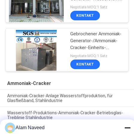
Generator
Negotiate MOQ:1 Satz
KONTAKT
Gebrochener Ammoniak-
Generator-/Ammoniak-
Cracker-Einheits-
Gebrauchs-Nickel-
Negotiate MOQ:1 Satz
Katalysator
KONTAKT
Ammoniak-Cracker
Ammoniak-Cracker-Anlage Wasserstoffproduktion, für
Glasfließband, Stahlindustrie
Wasserstoff-Produktions-Ammoniak-Cracker-Betriebsglas-
Treiblinie Stahlindustrie
Alam Naveed
Automatischer Ammoniak-Gas-Generator-einfache