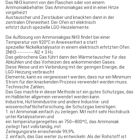
Das NH3 kommt von den Flaschen oder von einem
Ammoniakbehälter. Das Ammoniakgas wird in einer Hitze
vorgeheizt
Austauscher und Zerstäuber und knackten dann in der
zentralen Ofeneinheit. Der Ofen ist elektrisch
erhitzt durch spezielle LGO-Heizelemente.
Die Auflösung von Ammoniakgas NH3 findet bei einer
Temperatur von 920°C in Anwesenheit a statt
spezieller Nickelkatalysator in einem elektrisch erhitzten Ofen.
2NH3------------N2 + 3 H
2
Das gebrochene Gas führt dann den Wärmetauscher für das
Abkühlen und das Vorheizen des ankommenden Gases.
Diese Weise und im Verbindung mit der geringen Energie, die
LGO-Heizung verbraucht
Elemente, kann es vergewissert werden, dass nur ein Minimum
Strom für den knackenden Prozess verwendet werden muss.
Technische Zahlen;
Das Gas machte in dieser Methode ist ein gutes Schutzgas, das
im Halbleiter allgemein verwendet werden kann
Industrie, Hüttenindustrie und andere Industrie- und
wissenschaftlicheforschung, die Schutzgas benötigen.
1. ist Ammoniak einfach zu zerlegen: Mit nicht sehr Hochdruck
unter Katalysatoren und
ein temperaturgeregeltes an 750~800ºC, das Ammoniak
zerlegt fast vollständig, mit
Zerlegungsrate erreichende 99,9%.
2. einfach, das Gas weiter zu entwickeln: Als der Rohstoff ist