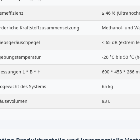
emeffizienz
≥ 46 % (Ultrahoc
orderliche Kraftstoffzusammensetzung
Methanol- und W
riebsgeräuschpegel
< 65 dB (extrem le
ebungstemperatur
-20 °C bis 50 °C (
essungen L * B * H
690 * 453 * 266 
togewicht des Systems
65 kg
äusevolumen
83 L