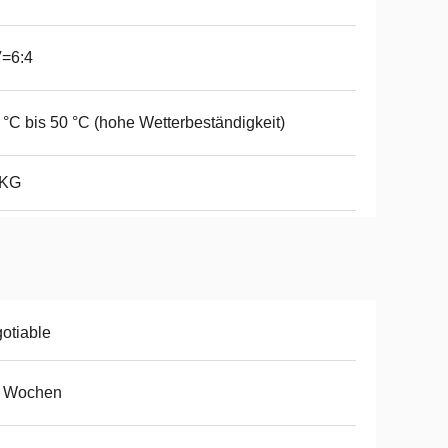
V=6:4
 °C bis 50 °C (hohe Wetterbeständigkeit)
 KG
otiable
8 Wochen