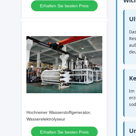
Wich
Erhalten Sie besten Preis
Ul
Das
Res
auß
deu
Ke
Im 
erz
sod
Hochreiner Wasserstoffgenerator,
Wasserelektrolyseur
Um
Erhalten Sie besten Preis