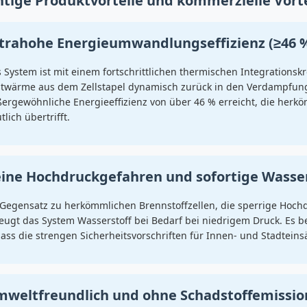
tige Produktvorteile und kommerzielle Vorte
trahohe Energieumwandlungseffizienz (≥46 
 System ist mit einem fortschrittlichen thermischen Integrationsk
twärme aus dem Zellstapel dynamisch zurück in den Verdampfung
ergewöhnliche Energieeffizienz von über 46 % erreicht, die her
tlich übertrifft.
ine Hochdruckgefahren und sofortige Wasse
Gegensatz zu herkömmlichen Brennstoffzellen, die sperrige Hochd
eugt das System Wasserstoff bei Bedarf bei niedrigem Druck. Es b
ass die strengen Sicherheitsvorschriften für Innen- und Stadteins
weltfreundlich und ohne Schadstoffemissi