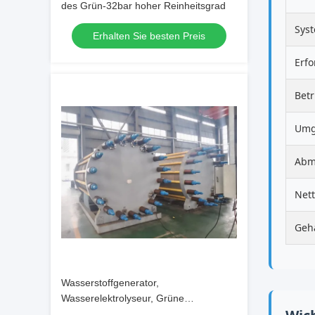
des Grün-32bar hoher Reinheitsgrad
Syst
Erhalten Sie besten Preis
Erf
Bet
Umg
Abm
Net
Geh
Wasserstoffgenerator,
Wasserelektrolyseur, Grüne
Wasserstoffproduktion.