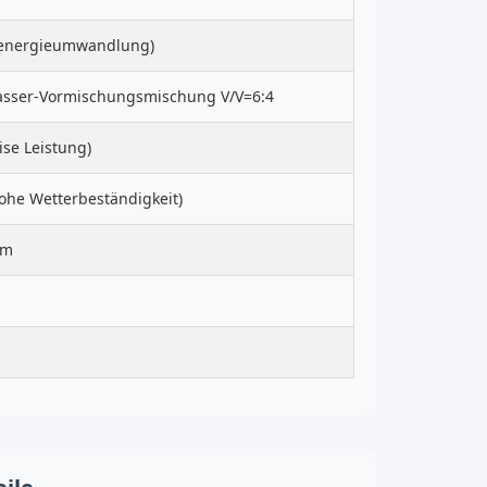
henergieumwandlung)
asser-Vormischungsmischung V/V=6:4
ise Leistung)
hohe Wetterbeständigkeit)
mm