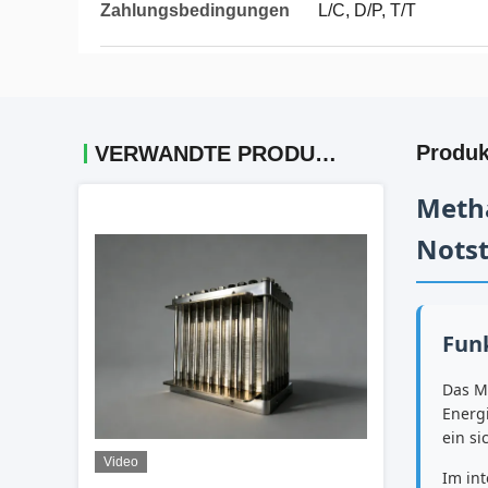
Zahlungsbedingungen
L/C, D/P, T/T
Produk
VERWANDTE PRODUKTE
Metha
Nots
Fun
Das Me
Energi
ein si
Video
Im in