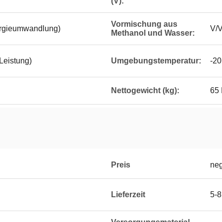
(V):
Vormischung aus
ergieumwandlung)
V/
Methanol und Wasser:
 Leistung)
Umgebungstemperatur:
-20
Nettogewicht (kg):
65
Preis
neg
Lieferzeit
5-