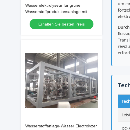
um ein
Wasserelektrolyseur für grüne
forts
Wasserstoffproduktionsanlage mit
elekt
99,9995 % Reinheit und 80–250 Nm3/h
Erhalten Sie besten Preis
Durchflusskapazität
Durch 
flüss
Transi
revol
erford
Tech
Tec
Lei
Wasserstoffanlage-Wasser Electrolyzer
DC-