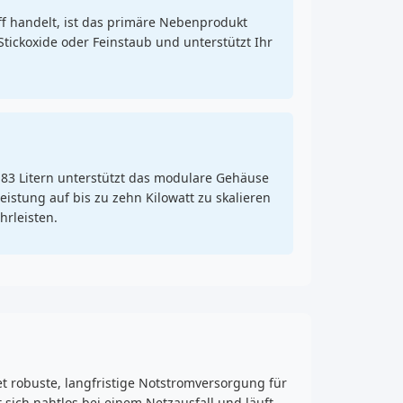
 handelt, ist das primäre Nebenprodukt
Stickoxide oder Feinstaub und unterstützt Ihr
83 Litern unterstützt das modulare Gehäuse
istung auf bis zu zehn Kilowatt zu skalieren
rleisten.
et robuste, langfristige Notstromversorgung für
t sich nahtlos bei einem Netzausfall und läuft