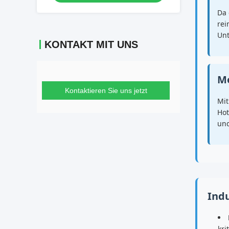
Da 
rei
Unt
KONTAKT MIT UNS
Mo
Kontaktieren Sie uns jetzt
Mit
Hot
und
Ind
kri