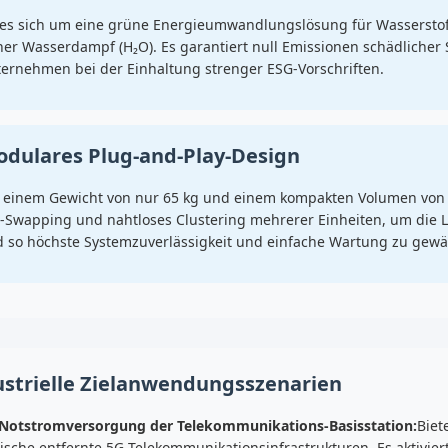
es sich um eine grüne Energieumwandlungslösung für Wasserstoff
ner Wasserdampf (H₂O). Es garantiert null Emissionen schädlicher 
ernehmen bei der Einhaltung strenger ESG-Vorschriften.
dulares Plug-and-Play-Design
 einem Gewicht von nur 65 kg und einem kompakten Volumen von 
-Swapping und nahtloses Clustering mehrerer Einheiten, um die Le
 so höchste Systemzuverlässigkeit und einfache Wartung zu gewäh
ustrielle Zielanwendungsszenarien
Notstromversorgung der Telekommunikations-Basisstation:
Biet
tische entfernte 5G-Telekommunikationsinfrastrukturen. Es aktivier