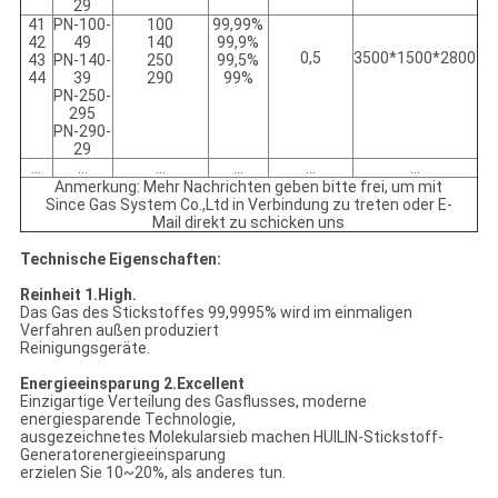
29
41
PN-100-
100
99,99%
42
49
140
99,9%
0,5
3500*1500*2800
43
PN-140-
250
99,5%
44
39
290
99%
PN-250-
295
PN-290-
29
…
…
…
…
…
…
Anmerkung: Mehr Nachrichten geben bitte frei, um mit
Since Gas System Co.,Ltd in Verbindung zu treten oder E-
Mail direkt zu schicken uns
Technische Eigenschaften:
Reinheit 1.High.
Das Gas des Stickstoffes 99,9995% wird im einmaligen
Verfahren außen produziert
Reinigungsgeräte.
Energieeinsparung 2.Excellent
Einzigartige Verteilung des Gasflusses, moderne
energiesparende Technologie,
ausgezeichnetes Molekularsieb machen HUILIN-Stickstoff-
Generatorenergieeinsparung
erzielen Sie 10~20%, als anderes tun.