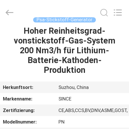
JoShining
Energy
&
Technology
Co.,Ltd.
Psa-Stickstoff-Generator
All
Rights
Reserved.
Hoher Reinheitsgrad-
HEIM
vonstickstoff-Gas-System
PRODUKTE
200 Nm3/h für Lithium-
Batterie-Kathoden-
ÜBER
Produktion
UNS
Herkunftsort:
Suzhou, China
WERKSBESICHTIGUNG
Markenname:
SINCE
Zertifizierung:
CE,ABS,CCS,BV,DNV,ASME,GOST,
QUALITÄTSKONTROLLE
Modellnummer:
PN