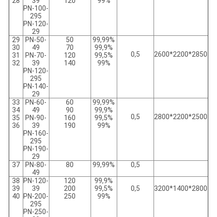
28
39
120
99%
PN-100-
295
PN-120-
29
29
PN-50-
50
99,99%
30
49
70
99,9%
0,5
2600*2200*2850
31
PN-70-
120
99,5%
32
39
140
99%
PN-120-
295
PN-140-
29
33
PN-60-
60
99,99%
34
49
90
99,9%
0,5
2800*2200*2500
35
PN-90-
160
99,5%
36
39
190
99%
PN-160-
295
PN-190-
29
37
PN-80-
80
99,99%
0,5
49
38
PN-120-
120
99,9%
39
39
200
99,5%
0,5
3200*1400*2800
40
PN-200-
250
99%
295
PN-250-