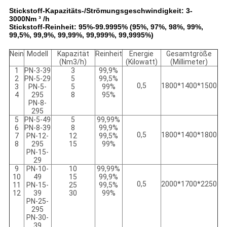
Stickstoff-Kapazitäts-/Strömungsgeschwindigkeit: 3-
3000Nm ³ /h
Stickstoff-Reinheit: 95%-99.9995% (95%, 97%, 98%, 99%,
99,5%, 99,9%, 99,99%, 99,999%, 99,9995%)
Nein
Modell
Kapazität
Reinheit
Energie
Gesamtgröße
(Nm3/h)
(Kilowatt)
(Millimeter)
1
PN-3-39
3
99,9%
2
PN-5-29
5
99,5%
0,5
1800*1400*1500
3
PN-5-
5
99%
4
295
8
95%
PN-8-
295
5
PN-5-49
5
99,99%
6
PN-8-39
8
99,9%
0,5
1800*1400*1800
7
PN-12-
12
99,5%
8
295
15
99%
PN-15-
29
9
PN-10-
10
99,99%
10
49
15
99,9%
0,5
2000*1700*2250
11
PN-15-
25
99,5%
12
39
30
99%
PN-25-
295
PN-30-
39