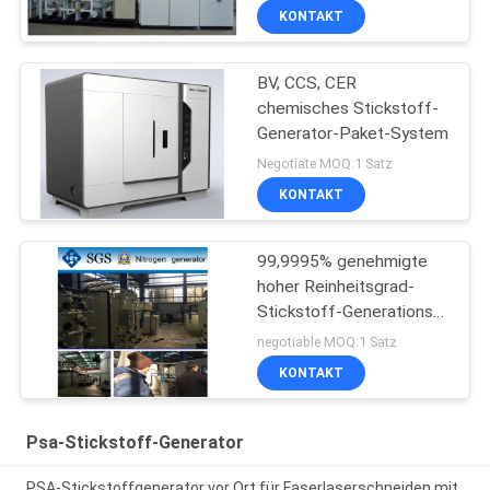
KONTAKT
BV, CCS, CER
chemisches Stickstoff-
Generator-Paket-System
Negotiate MOQ:1 Satz
KONTAKT
99,9995% genehmigte
hoher Reinheitsgrad-
Stickstoff-Generations-
Einheit mit SGS/CCS
negotiable MOQ:1 Satz
KONTAKT
Psa-Stickstoff-Generator
PSA-Stickstoffgenerator vor Ort für Faserlaserschneiden mit