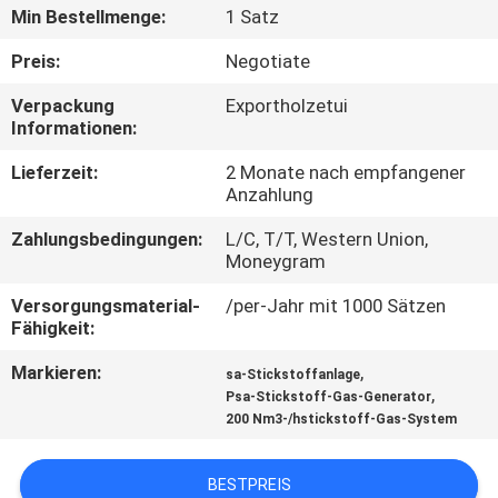
KONTAKT
Min Bestellmenge:
1 Satz
MIT
Preis:
Negotiate
UNS
Verpackung
Exportholzetui
Informationen:
NACHRICHTEN
Lieferzeit:
2 Monate nach empfangener
Anzahlung
RECHTSSACHEN
Zahlungsbedingungen:
L/C, T/T, Western Union,
Moneygram
ANGEBOT
Versorgungsmaterial-
/per-Jahr mit 1000 Sätzen
Fähigkeit:
ANFORDERN
Markieren:
,
sa-Stickstoffanlage
,
Psa-Stickstoff-Gas-Generator
NEWS
200 Nm3-/hstickstoff-Gas-System
SITEMAP
BESTPREIS