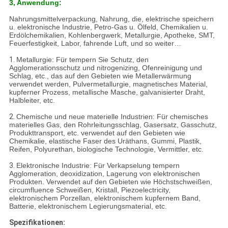
3, Anwendung:
Nahrungsmittelverpackung, Nahrung, die, elektrische speichern
u. elektronische Industrie, Petro-Gas u. Ölfeld, Chemikalien u.
Erdölchemikalien, Kohlenbergwerk, Metallurgie, Apotheke, SMT,
Feuerfestigkeit, Labor, fahrende Luft, und so weiter…
1.
Metallurgie: Für tempern Sie Schutz, den
Agglomerationsschutz und nitrogenizing, Ofenreinigung und
Schlag, etc., das auf den Gebieten wie Metallerwärmung
verwendet werden, Pulvermetallurgie, magnetisches Material,
kupferner Prozess, metallische Masche, galvanisierter Draht,
Halbleiter, etc.
2.
Chemische und neue materielle Industrien: Für chemisches
materielles Gas, den Rohrleitungsschlag, Gasersatz, Gasschutz,
Produkttransport, etc. verwendet auf den Gebieten wie
Chemikalie, elastische Faser des Uräthans, Gummi, Plastik,
Reifen, Polyurethan, biologische Technologie, Vermittler, etc.
3.
Elektronische Industrie: Für Verkapselung tempern
Agglomeration, deoxidization, Lagerung von elektronischen
Produkten. Verwendet auf den Gebieten wie Höchstschweißen,
circumfluence Schweißen, Kristall, Piezoelectricity,
elektronischem Porzellan, elektronischem kupfernem Band,
Batterie, elektronischem Legierungsmaterial, etc.
Spezifikationen: