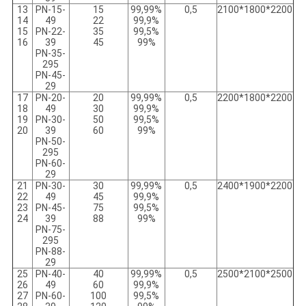
13
PN-15-
15
99,99%
0,5
2100*1800*2200
14
49
22
99,9%
15
PN-22-
35
99,5%
16
39
45
99%
PN-35-
295
PN-45-
29
17
PN-20-
20
99,99%
0,5
2200*1800*2200
18
49
30
99,9%
19
PN-30-
50
99,5%
20
39
60
99%
PN-50-
295
PN-60-
29
21
PN-30-
30
99,99%
0,5
2400*1900*2200
22
49
45
99,9%
23
PN-45-
75
99,5%
24
39
88
99%
PN-75-
295
PN-88-
29
25
PN-40-
40
99,99%
0,5
2500*2100*2500
26
49
60
99,9%
27
PN-60-
100
99,5%