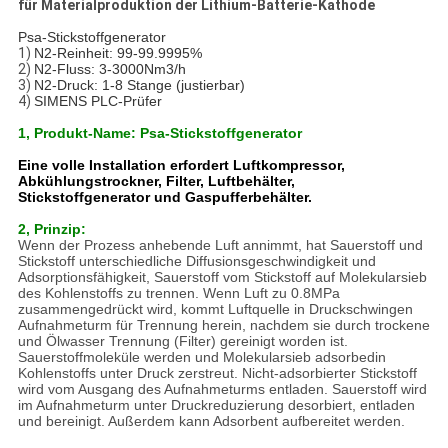
für Materialproduktion der Lithium-Batterie-Kathode
Psa-Stickstoffgenerator
1)
N2-Reinheit: 99-99.9995%
2)
N2-Fluss: 3-3000Nm3/h
3)
N2-Druck: 1-8 Stange (justierbar)
4)
SIMENS PLC-Prüfer
1, Produkt-Name: Psa-Stickstoffgenerator
Eine volle Installation erfordert Luftkompressor,
Abkühlungstrockner, Filter, Luftbehälter,
Stickstoffgenerator und Gaspufferbehälter.
2, Prinzip:
Wenn der Prozess anhebende Luft annimmt, hat Sauerstoff und
Stickstoff unterschiedliche Diffusionsgeschwindigkeit und
Adsorptionsfähigkeit, Sauerstoff vom Stickstoff auf Molekularsieb
des Kohlenstoffs zu trennen. Wenn Luft zu 0.8MPa
zusammengedrückt wird, kommt Luftquelle in Druckschwingen
Aufnahmeturm für Trennung herein, nachdem sie durch trockene
und Ölwasser Trennung (Filter) gereinigt worden ist.
Sauerstoffmoleküle werden und Molekularsieb adsorbedin
Kohlenstoffs unter Druck zerstreut. Nicht-adsorbierter Stickstoff
wird vom Ausgang des Aufnahmeturms entladen. Sauerstoff wird
im Aufnahmeturm unter Druckreduzierung desorbiert, entladen
und bereinigt. Außerdem kann Adsorbent aufbereitet werden.