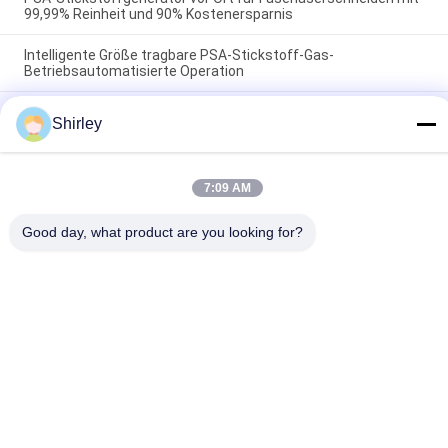
99,99% Reinheit und 90% Kostenersparnis
Intelligente Größe tragbare PSA-Stickstoff-Gas-
Betriebsautomatisierte Operation
Lithium-Strom-Industrie der Stickstoff-Generator-Reinheits-
Shirley
99,9995
Beliebte Kategorien
Alle
7:09 AM
Good day, what product are you looking for?
Psa-Stickstoff-
VSA-
Generator
SAUERSTOFFGENERATOR
VPSA-Sauerstoff-
PSA-
Generator
Sauerstoffgenerator
Membran-
Drucksauerstoffkammer
Stickstoff-
Generator
Wasserstoff-
Ammoniak-Cracker
Generatoren