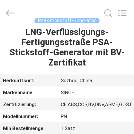
JoShining
Energy
&
Technology
Co.,Ltd.
Psa-Stickstoff-Generator
All
Rights
Reserved.
LNG-Verflüssigungs-
HEIM
Fertigungsstraße PSA-
PRODUKTE
Stickstoff-Generator mit BV-
Zertifikat
ÜBER
UNS
Herkunftsort:
Suzhou, China
Markenname:
SINCE
WERKSBESICHTIGUNG
Zertifizierung:
CE,ABS,CCS,BV,DNV,ASME,GOST,
QUALITÄTSKONTROLLE
Modellnummer:
PN
Min Bestellmenge:
1 Satz