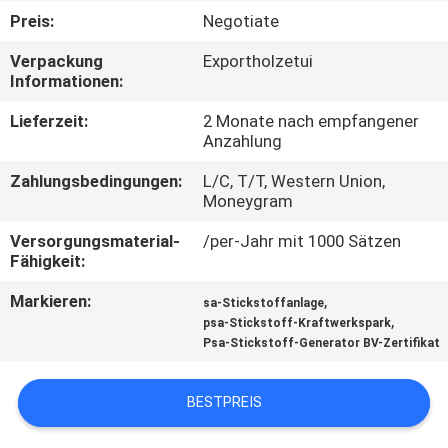
KONTAKT
Preis:
Negotiate
MIT
Verpackung
Exportholzetui
UNS
Informationen:
Lieferzeit:
2 Monate nach empfangener
NACHRICHTEN
Anzahlung
Zahlungsbedingungen:
L/C, T/T, Western Union,
RECHTSSACHEN
Moneygram
Versorgungsmaterial-
/per-Jahr mit 1000 Sätzen
Fähigkeit:
ANGEBOT
ANFORDERN
Markieren:
,
sa-Stickstoffanlage
,
psa-Stickstoff-Kraftwerkspark
Psa-Stickstoff-Generator BV-Zertifikat
NEWS
BESTPREIS
SITEMAP