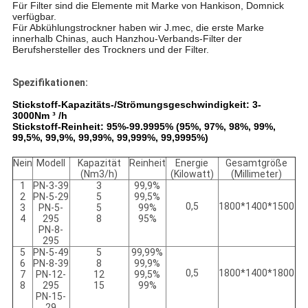
Für Filter sind die Elemente mit Marke von Hankison, Domnick
verfügbar.
Für Abkühlungstrockner haben wir J.mec, die erste Marke
innerhalb Chinas, auch Hanzhou-Verbands-Filter der
Berufshersteller des Trockners und der Filter.
Spezifikationen:
Stickstoff-Kapazitäts-/Strömungsgeschwindigkeit: 3-
3000Nm ³ /h
Stickstoff-Reinheit: 95%-99.9995% (95%, 97%, 98%, 99%,
99,5%, 99,9%, 99,99%, 99,999%, 99,9995%)
Nein
Modell
Kapazität
Reinheit
Energie
Gesamtgröße
(Nm3/h)
(Kilowatt)
(Millimeter)
1
PN-3-39
3
99,9%
2
PN-5-29
5
99,5%
0,5
1800*1400*1500
3
PN-5-
5
99%
4
295
8
95%
PN-8-
295
5
PN-5-49
5
99,99%
6
PN-8-39
8
99,9%
0,5
1800*1400*1800
7
PN-12-
12
99,5%
8
295
15
99%
PN-15-
29