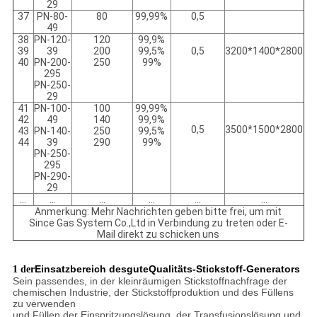
29
37
PN-80-
80
99,99%
0,5
49
38
PN-120-
120
99,9%
39
39
200
99,5%
0,5
3200*1400*2800
40
PN-200-
250
99%
295
PN-250-
29
41
PN-100-
100
99,99%
42
49
140
99,9%
0,5
3500*1500*2800
43
PN-140-
250
99,5%
44
39
290
99%
PN-250-
295
PN-290-
29
…
…
…
…
…
…
Anmerkung: Mehr Nachrichten geben bitte frei, um mit
Since Gas System Co.,Ltd in Verbindung zu treten oder E-
Mail direkt zu schicken uns
Einsatzbereich desguteQualitäts-Stickstoff-Generators
1 der
Sein passendes, in der kleinräumigen Stickstoffnachfrage der
chemischen Industrie, der Stickstoffproduktion und des Füllens
zu verwenden
und Füllen der Einspritzungslösung, der Transfusionslösung und