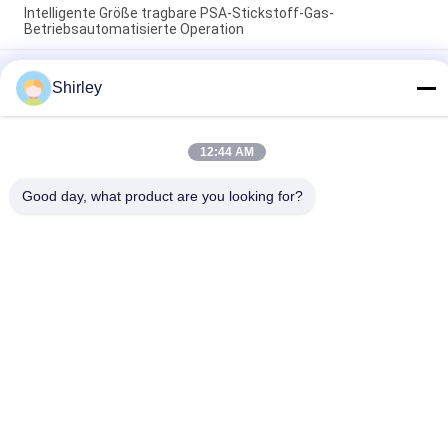
Intelligente Größe tragbare PSA-Stickstoff-Gas-
Betriebsautomatisierte Operation
Lithium-Strom-Industrie der Stickstoff-Generator-Reinheits-
99,9995
Shirley
Beliebte Kategorien
Alle
12:44 AM
Good day, what product are you looking for?
Psa-Stickstoff-
VSA-
Generator
SAUERSTOFFGENERATOR
VPSA-Sauerstoff-
PSA-
Generator
Sauerstoffgenerator
Membran-
Drucksauerstoffkammer
Stickstoff-
Generator
Wasserstoff-
Ammoniak-Cracker
Generatoren