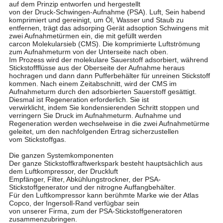
auf dem Prinzip entworfen und hergestellt
von der Druck-Schwingen-Aufnahme (PSA). Luft, Sein habend
komprimiert und gereinigt, um Öl, Wasser und Staub zu
entfernen, trägt das adsorping Gerät adsoption Schwingens mit
zwei Aufnahmetürmen ein, die mit gefüllt werden
carcon Molekularsieb (CMS). Die komprimierte Luftströmung
zum Aufnahmeturm von der Unterseite nach oben.
Im Prozess wird der molekulare Sauerstoff adsorbiert, während
Stickstoffflüsse aus der Oberseite der Aufnahme heraus
hochragen und dann dann Pufferbehälter für unreinen Stickstoff
kommen. Nach einem Zeitabschnitt, wird der CMS im
Aufnahmeturm durch den adsorbierten Sauerstoff gesättigt.
Diesmal ist Regeneration erforderlich. Sie ist
verwirklicht, indem Sie kondensierenden Schritt stoppen und
verringern Sie Druck im Aufnahmeturm. Aufnahme und
Regeneration werden wechselweise in die zwei Aufnahmetürme
geleitet, um den nachfolgenden Ertrag sicherzustellen
vom Stickstoffgas.
Die ganzen Systemkomponenten
Der ganze Stickstoffkraftwerkspark besteht hauptsächlich aus
dem Luftkompressor, der Druckluft
Empfänger, Filter, Abkühlungstrockner, der PSA-
Stickstoffgenerator und der nitrogne Auffangbehälter.
Für den Luftkompressor kann berühmte Marke wie der Atlas
Copco, der Ingersoll-Rand verfügbar sein
von unserer Firma, zum der PSA-Stickstoffgeneratoren
zusammenzubringen.