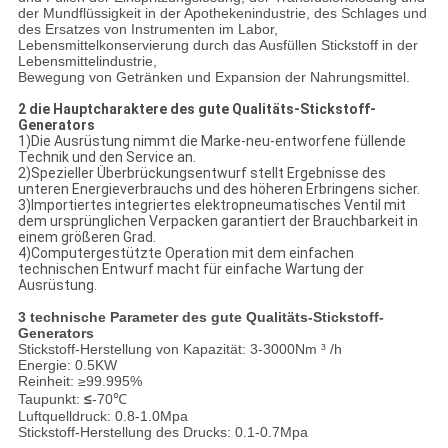
der Mundflüssigkeit in der Apothekenindustrie, des Schlages und
des Ersatzes von Instrumenten im Labor,
Lebensmittelkonservierung durch das Ausfüllen Stickstoff in der
Lebensmittelindustrie,
Bewegung von Getränken und Expansion der Nahrungsmittel.
2 die Hauptcharaktere des gute Qualitäts-Stickstoff-
Generators
1)Die Ausrüstung nimmt die Marke-neu-entworfene füllende
Technik und den Service an.
2)Spezieller Überbrückungsentwurf stellt Ergebnisse des
unteren Energieverbrauchs und des höheren Erbringens sicher.
3)Importiertes integriertes elektropneumatisches Ventil mit
dem ursprünglichen Verpacken garantiert der Brauchbarkeit in
einem größeren Grad.
4)Computergestützte Operation mit dem einfachen
technischen Entwurf macht für einfache Wartung der
Ausrüstung.
3 technische Parameter des gute Qualitäts-Stickstoff-
Generators
Stickstoff-Herstellung von Kapazität: 3-3000Nm ³ /h
Energie: 0.5KW
Reinheit: ≥99.995%
Taupunkt:
≤
-70℃
Luftquelldruck: 0.8-1.0Mpa
Stickstoff-Herstellung des Drucks: 0.1-0.7Mpa