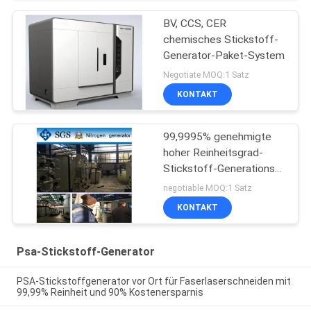
BV, CCS, CER
chemisches Stickstoff-
Generator-Paket-System
Negotiate MOQ:1 Satz
KONTAKT
99,9995% genehmigte
hoher Reinheitsgrad-
Stickstoff-Generations-
Einheit mit SGS/CCS
negotiable MOQ:1 Satz
KONTAKT
Psa-Stickstoff-Generator
PSA-Stickstoffgenerator vor Ort für Faserlaserschneiden mit
99,99% Reinheit und 90% Kostenersparnis