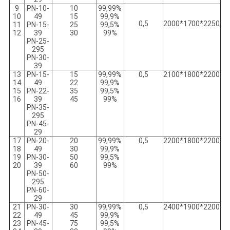
9
PN-10-
10
99,99%
10
49
15
99,9%
0,5
2000*1700*2250
11
PN-15-
25
99,5%
12
39
30
99%
PN-25-
295
PN-30-
39
13
PN-15-
15
99,99%
0,5
2100*1800*2200
14
49
22
99,9%
15
PN-22-
35
99,5%
16
39
45
99%
PN-35-
295
PN-45-
29
17
PN-20-
20
99,99%
0,5
2200*1800*2200
18
49
30
99,9%
19
PN-30-
50
99,5%
20
39
60
99%
PN-50-
295
PN-60-
29
21
PN-30-
30
99,99%
0,5
2400*1900*2200
22
49
45
99,9%
23
PN-45-
75
99,5%