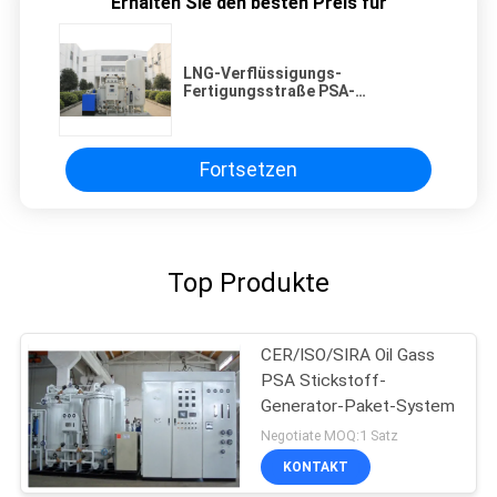
Erhalten Sie den besten Preis für
LNG-Verflüssigungs-
Fertigungsstraße PSA-
Stickstoff-Generator mit BV-
Zertifikat
Fortsetzen
Top Produkte
CER/ISO/SIRA Oil Gass
PSA Stickstoff-
Generator-Paket-System
Negotiate MOQ:1 Satz
KONTAKT