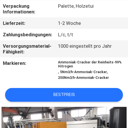
KONTAKT
Verpackung
Palette, Holzetui
MIT
Informationen:
UNS
Lieferzeit:
1-2 Woche
Zahlungsbedingungen:
L/c, t/t
NACHRICHTEN
Versorgungsmaterial-
1000 eingestellt pro Jahr
Fähigkeit:
RECHTSSACHEN
Markieren:
Ammoniak-Cracker der Reinheits-99%
Hitrogen
,
,
5Nm3/h-Ammoniak-Cracker
ANGEBOT
250Nm3/h-Ammoniak-Cracker
ANFORDERN
BESTPREIS
NEWS
SITEMAP