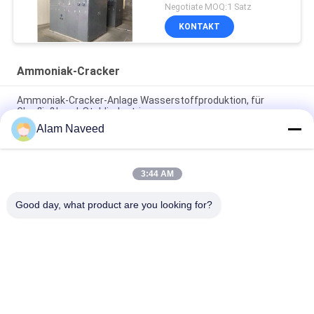
Gebrauchs-Nickel-
Negotiate MOQ:1 Satz
Katalysator
KONTAKT
Ammoniak-Cracker
Ammoniak-Cracker-Anlage Wasserstoffproduktion, für
Glasfließband, Stahlindustrie
Alam Naveed
Wasserstoff-Produktions-Ammoniak-Cracker-Betriebsglas-
Treiblinie Stahlindustrie
3:44 AM
Automatischer Ammoniak-Gas-Generator-einfache
Installation
Good day, what product are you looking for?
Beliebte Kategorien
Alle
Psa-Stickstoff-
VSA-
Generator
SAUERSTOFFGENERATOR