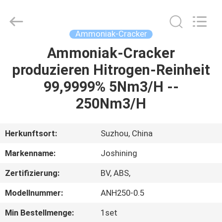
JoShining
Energy
&
Technology
Co.,Ltd.
Ammoniak-Cracker
All
Rights
Reserved.
Ammoniak-Cracker
HEIM
produzieren Hitrogen-Reinheit
PRODUKTE
99,9999% 5Nm3/H --
250Nm3/H
ÜBER
UNS
Herkunftsort:
Suzhou, China
Markenname:
Joshining
WERKSBESICHTIGUNG
Zertifizierung:
BV, ABS,
QUALITÄTSKONTROLLE
Modellnummer:
ANH250-0.5
Min Bestellmenge:
1set