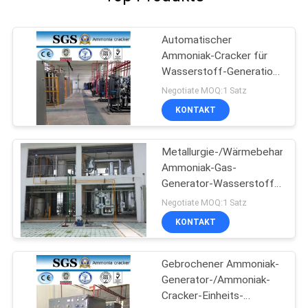
Automatischer
Ammoniak-Cracker für
Wasserstoff-Generation,
Kapazität 5-1000Nm3/H
Negotiate MOQ:1 Satz
KONTAKT
Metallurgie-/Wärmebehandlun
Ammoniak-Gas-
Generator-Wasserstoff-
Generator
Negotiate MOQ:1 Satz
KONTAKT
Gebrochener Ammoniak-
Generator-/Ammoniak-
Cracker-Einheits-