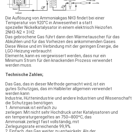
Die Auflösung von Ammoniakgas NH3 findet bei einer
Temperatur von 920°C in Anwesenheit a statt
spezieller Nickelkatalysator in einem elektrisch Heizofen.
2NH3-N2 + 3 H2
Das gebrochene Gas führt dann den Wärmetauscher für das
Abkühlen und für das Vorheizen des ankommenden Gases.
Diese Weise und im Verbindung mit der geringen Energie, die
LGO-Heizung verbraucht
Elemente, kann es vergewissert werden, dass nur ein
Minimum Strom für den knackenden Prozess verwendet
werden muss.
Technische Zahlen;
Das Gas, das in dieser Methode gemacht wird, ist ein
gutes Schutzgas, das im Halbleiter allgemein verwendet
werden kann
Industrie, Hüttenindustrie und andere Industrien und Wissenschaf
die Schutzgas benötigen.
1. Ammoniak ist einfach zu
zerlegen: Mit nicht sehr Hochdruck unter Katalysatoren und
ein temperaturgeregeltes an 750~800ºC, das
Ammoniak zerlegt fast vollständig, mit
Zerlegungsrate erreichende 99,9%.
2. Einfach, das Gas weiter zu entwickeln: Als der