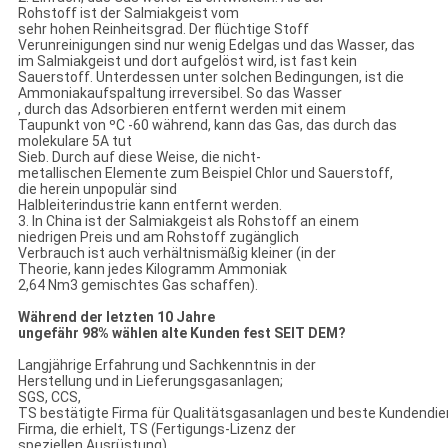
Rohstoff ist der Salmiakgeist vom
sehr hohen Reinheitsgrad. Der flüchtige Stoff
Verunreinigungen sind nur wenig Edelgas und das Wasser, das
im Salmiakgeist und dort aufgelöst wird, ist fast kein
Sauerstoff. Unterdessen unter solchen Bedingungen, ist die
Ammoniakaufspaltung irreversibel. So das Wasser
, durch das Adsorbieren entfernt werden mit einem
Taupunkt von ºC -60 während, kann das Gas, das durch das
molekulare 5A tut
Sieb. Durch auf diese Weise, die nicht-
metallischen Elemente zum Beispiel Chlor und Sauerstoff,
die herein unpopulär sind
Halbleiterindustrie kann entfernt werden.
3. In China ist der Salmiakgeist als Rohstoff an einem
niedrigen Preis und am Rohstoff zugänglich
Verbrauch ist auch verhältnismäßig kleiner (in der
Theorie, kann jedes Kilogramm Ammoniak
2,64 Nm3 gemischtes Gas schaffen).
Während der letzten 10 Jahre
ungefähr 98% wählen alte Kunden fest SEIT DEM?
Langjährige Erfahrung und Sachkenntnis in der
Herstellung und in Lieferungsgasanlagen;
SGS, CCS,
TS bestätigte Firma für Qualitätsgasanlagen und beste Kundendien
Firma, die erhielt, TS (Fertigungs-Lizenz der
speziellen Ausrüstung)