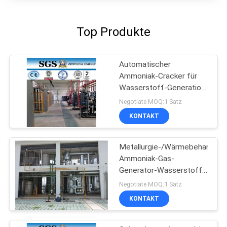
Top Produkte
Automatischer
Ammoniak-Cracker für
Wasserstoff-Generation,
Kapazität 5-1000Nm3/H
Negotiate MOQ:1 Satz
KONTAKT
Metallurgie-/Wärmebehandlun
Ammoniak-Gas-
Generator-Wasserstoff-
Generator
Negotiate MOQ:1 Satz
KONTAKT