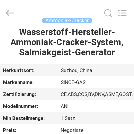
JoShining
Energy
&
Technology
Co.,Ltd.
Ammoniak-Cracker
All
Rights
Reserved.
Wasserstoff-Hersteller-
HEIM
Ammoniak-Cracker-System,
PRODUKTE
Salmiakgeist-Generator
ÜBER
Herkunftsort:
Suzhou, China
UNS
Markenname:
SINCE-GAS
Zertifizierung:
CE,ABS,CCS,BV,DNV,ASME,GOST,
WERKSBESICHTIGUNG
Modellnummer:
ANH
QUALITÄTSKONTROLLE
Min Bestellmenge:
1 Satz
Preis:
Negotiate