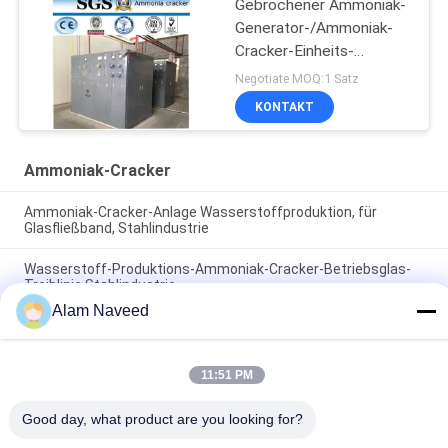
Gebrochener Ammoniak-
Generator-/Ammoniak-
Cracker-Einheits-
Gebrauchs-Nickel-
Negotiate MOQ:1 Satz
Katalysator
KONTAKT
Ammoniak-Cracker
Ammoniak-Cracker-Anlage Wasserstoffproduktion, für
Glasfließband, Stahlindustrie
Wasserstoff-Produktions-Ammoniak-Cracker-Betriebsglas-
Treiblinie Stahlindustrie
Alam Naveed
Automatischer Ammoniak-Gas-Generator-einfache
Installation
11:51 PM
Beliebte Kategorien
Alle
Good day, what product are you looking for?