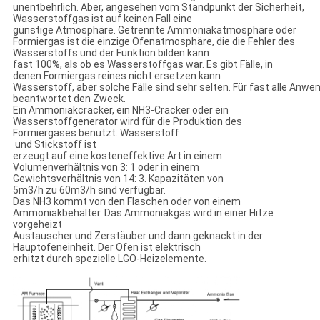
unentbehrlich. Aber, angesehen vom Standpunkt der Sicherheit,
Wasserstoffgas ist auf keinen Fall eine
günstige Atmosphäre. Getrennte Ammoniakatmosphäre oder
Formiergas ist die einzige Ofenatmosphäre, die die Fehler des
Wasserstoffs und der Funktion bilden kann
fast 100%, als ob es Wasserstoffgas war. Es gibt Fälle, in
denen Formiergas reines nicht ersetzen kann
Wasserstoff, aber solche Fälle sind sehr selten. Für fast alle A
beantwortet den Zweck.
Ein Ammoniakcracker, ein NH3-Cracker oder ein
Wasserstoffgenerator wird für die Produktion des
Formiergases benutzt. Wasserstoff
und Stickstoff ist
erzeugt auf eine kosteneffektive Art in einem
Volumenverhältnis von 3: 1 oder in einem
Gewichtsverhältnis von 14: 3. Kapazitäten von
5m3/h zu 60m3/h sind verfügbar.
Das NH3 kommt von den Flaschen oder von einem
Ammoniakbehälter. Das Ammoniakgas wird in einer Hitze
vorgeheizt
Austauscher und Zerstäuber und dann geknackt in der
Hauptofeneinheit. Der Ofen ist elektrisch
erhitzt durch spezielle LGO-Heizelemente.