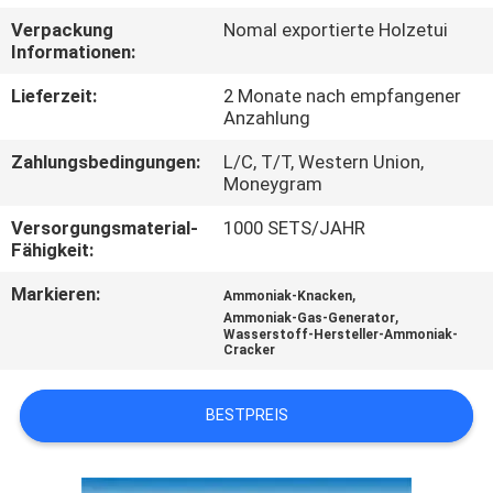
KONTAKT
Verpackung
Nomal exportierte Holzetui
MIT
Informationen:
UNS
Lieferzeit:
2 Monate nach empfangener
Anzahlung
NACHRICHTEN
Zahlungsbedingungen:
L/C, T/T, Western Union,
Moneygram
RECHTSSACHEN
Versorgungsmaterial-
1000 SETS/JAHR
Fähigkeit:
ANGEBOT
Markieren:
,
Ammoniak-Knacken
,
Ammoniak-Gas-Generator
ANFORDERN
Wasserstoff-Hersteller-Ammoniak-
Cracker
NEWS
BESTPREIS
SITEMAP